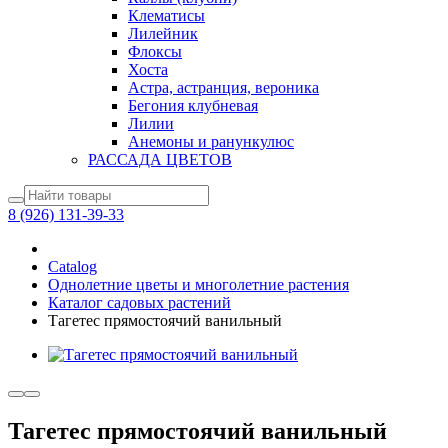
Клематисы
Лилейник
Флоксы
Хоста
Астра, астранция, вероника
Бегония клубневая
Лилии
Анемоны и ранункулюс
РАССАДА ЦВЕТОВ
8 (926) 131-39-33
Catalog
Однолетние цветы и многолетние растения
Каталог садовых растений
Тагетес прямостоячий ванильный
Тагетес прямостоячий ванильный