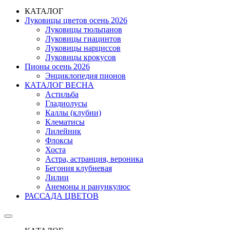
КАТАЛОГ
Луковицы цветов осень 2026
Луковицы тюльпанов
Луковицы гиацинтов
Луковицы нарциссов
Луковицы крокусов
Пионы осень 2026
Энциклопедия пионов
КАТАЛОГ ВЕСНА
Астильба
Гладиолусы
Каллы (клубни)
Клематисы
Лилейник
Флоксы
Хоста
Астра, астранция, вероника
Бегония клубневая
Лилии
Анемоны и ранункулюс
РАССАДА ЦВЕТОВ