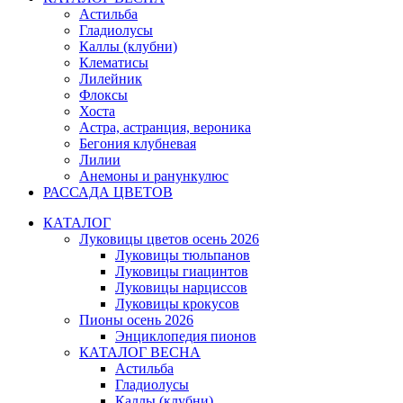
Астильба
Гладиолусы
Каллы (клубни)
Клематисы
Лилейник
Флоксы
Хоста
Астра, астранция, вероника
Бегония клубневая
Лилии
Анемоны и ранункулюс
РАССАДА ЦВЕТОВ
КАТАЛОГ
Луковицы цветов осень 2026
Луковицы тюльпанов
Луковицы гиацинтов
Луковицы нарциссов
Луковицы крокусов
Пионы осень 2026
Энциклопедия пионов
КАТАЛОГ ВЕСНА
Астильба
Гладиолусы
Каллы (клубни)