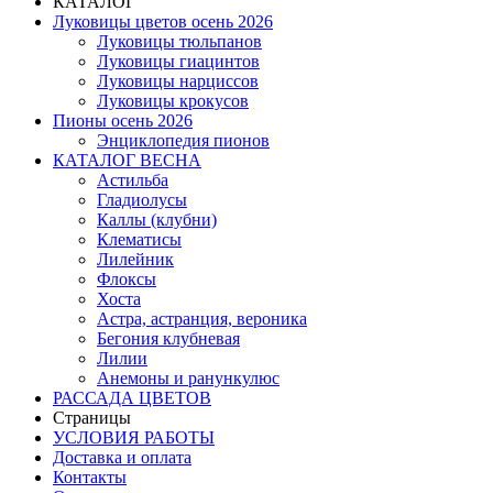
КАТАЛОГ
Луковицы цветов осень 2026
Луковицы тюльпанов
Луковицы гиацинтов
Луковицы нарциссов
Луковицы крокусов
Пионы осень 2026
Энциклопедия пионов
КАТАЛОГ ВЕСНА
Астильба
Гладиолусы
Каллы (клубни)
Клематисы
Лилейник
Флоксы
Хоста
Астра, астранция, вероника
Бегония клубневая
Лилии
Анемоны и ранункулюс
РАССАДА ЦВЕТОВ
Страницы
УСЛОВИЯ РАБОТЫ
Доставка и оплата
Контакты