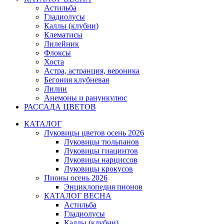
Астильба
Гладиолусы
Каллы (клубни)
Клематисы
Лилейник
Флоксы
Хоста
Астра, астранция, вероника
Бегония клубневая
Лилии
Анемоны и ранункулюс
РАССАДА ЦВЕТОВ
КАТАЛОГ
Луковицы цветов осень 2026
Луковицы тюльпанов
Луковицы гиацинтов
Луковицы нарциссов
Луковицы крокусов
Пионы осень 2026
Энциклопедия пионов
КАТАЛОГ ВЕСНА
Астильба
Гладиолусы
Каллы (клубни)