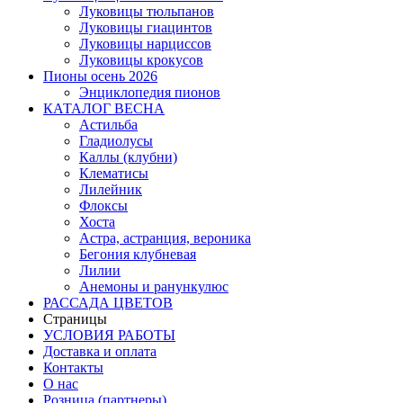
Луковицы тюльпанов
Луковицы гиацинтов
Луковицы нарциссов
Луковицы крокусов
Пионы осень 2026
Энциклопедия пионов
КАТАЛОГ ВЕСНА
Астильба
Гладиолусы
Каллы (клубни)
Клематисы
Лилейник
Флоксы
Хоста
Астра, астранция, вероника
Бегония клубневая
Лилии
Анемоны и ранункулюс
РАССАДА ЦВЕТОВ
Страницы
УСЛОВИЯ РАБОТЫ
Доставка и оплата
Контакты
О наc
Розница (партнеры)