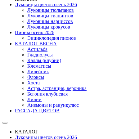
Луковицы цветов осень 2026
Луковицы тюльпанов
Луковицы гиацинтов
Луковицы нарциссов
Луковицы крокусов
Пионы осень 2026
Энциклопедия пионов
КАТАЛОГ ВЕСНА
Астильба
Гладиолусы
Каллы (клубни)
Клематисы
Лилейник
Флоксы
Хоста
Астра, астранция, вероника
Бегония клубневая
Лилии
Анемоны и ранункулюс
РАССАДА ЦВЕТОВ
КАТАЛОГ
Луковицы цветов осень 2026