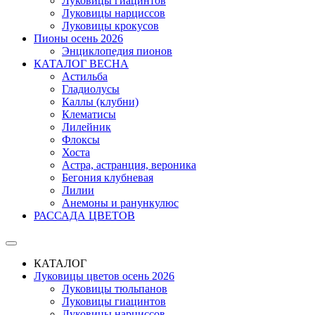
Луковицы гиацинтов
Луковицы нарциссов
Луковицы крокусов
Пионы осень 2026
Энциклопедия пионов
КАТАЛОГ ВЕСНА
Астильба
Гладиолусы
Каллы (клубни)
Клематисы
Лилейник
Флоксы
Хоста
Астра, астранция, вероника
Бегония клубневая
Лилии
Анемоны и ранункулюс
РАССАДА ЦВЕТОВ
КАТАЛОГ
Луковицы цветов осень 2026
Луковицы тюльпанов
Луковицы гиацинтов
Луковицы нарциссов