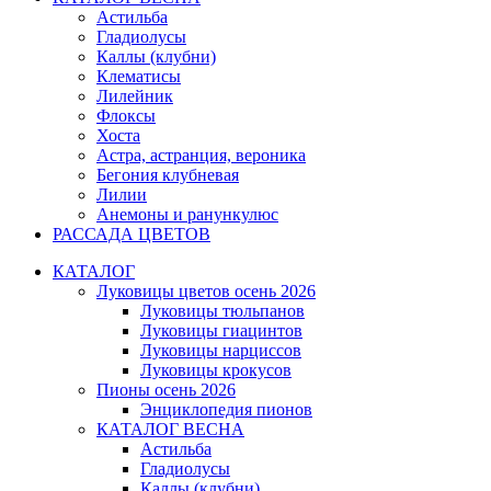
Астильба
Гладиолусы
Каллы (клубни)
Клематисы
Лилейник
Флоксы
Хоста
Астра, астранция, вероника
Бегония клубневая
Лилии
Анемоны и ранункулюс
РАССАДА ЦВЕТОВ
КАТАЛОГ
Луковицы цветов осень 2026
Луковицы тюльпанов
Луковицы гиацинтов
Луковицы нарциссов
Луковицы крокусов
Пионы осень 2026
Энциклопедия пионов
КАТАЛОГ ВЕСНА
Астильба
Гладиолусы
Каллы (клубни)