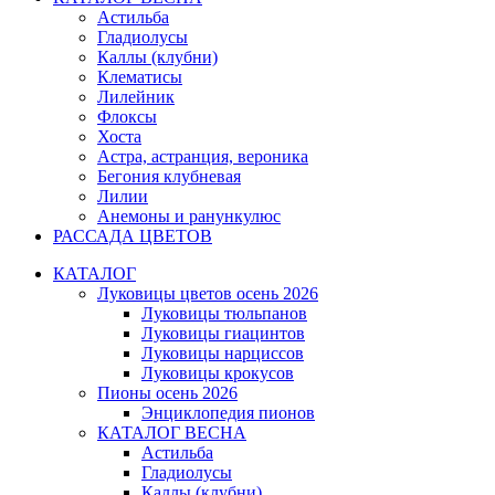
Астильба
Гладиолусы
Каллы (клубни)
Клематисы
Лилейник
Флоксы
Хоста
Астра, астранция, вероника
Бегония клубневая
Лилии
Анемоны и ранункулюс
РАССАДА ЦВЕТОВ
КАТАЛОГ
Луковицы цветов осень 2026
Луковицы тюльпанов
Луковицы гиацинтов
Луковицы нарциссов
Луковицы крокусов
Пионы осень 2026
Энциклопедия пионов
КАТАЛОГ ВЕСНА
Астильба
Гладиолусы
Каллы (клубни)