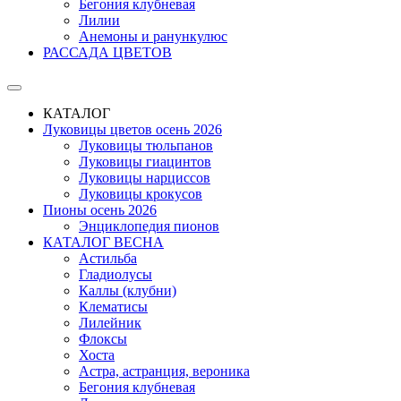
Бегония клубневая
Лилии
Анемоны и ранункулюс
РАССАДА ЦВЕТОВ
КАТАЛОГ
Луковицы цветов осень 2026
Луковицы тюльпанов
Луковицы гиацинтов
Луковицы нарциссов
Луковицы крокусов
Пионы осень 2026
Энциклопедия пионов
КАТАЛОГ ВЕСНА
Астильба
Гладиолусы
Каллы (клубни)
Клематисы
Лилейник
Флоксы
Хоста
Астра, астранция, вероника
Бегония клубневая