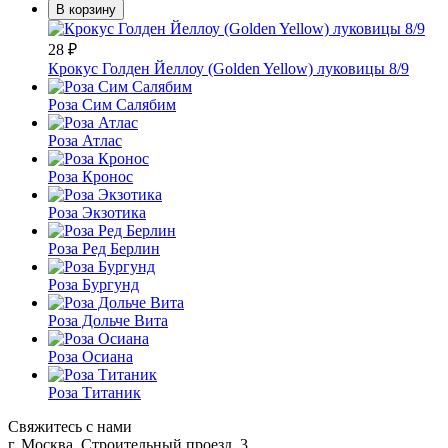
В корзину
28
₽
Крокус Голден Йеллоу (Golden Yellow) луковицы 8/9
Роза Сим Салябим
Роза Атлас
Роза Кронос
Роза Экзотика
Роза Ред Берлин
Роза Бургунд
Роза Дольче Вита
Роза Осиана
Роза Титаник
Свяжитесь с нами
г. Москва, Строительный проезд, 3