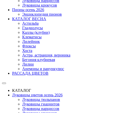
Луковицы нарциссов
Луковицы крокусов
Пионы осень 2026
Энциклопедия пионов
КАТАЛОГ ВЕСНА
Астильба
Гладиолусы
Каллы (клубни)
Клематисы
Лилейник
Флоксы
Хоста
Астра, астранция, вероника
Бегония клубневая
Лилии
Анемоны и ранункулюс
РАССАДА ЦВЕТОВ
КАТАЛОГ
Луковицы цветов осень 2026
Луковицы тюльпанов
Луковицы гиацинтов
Луковицы нарциссов