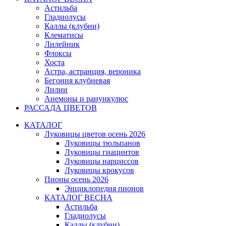
Астильба
Гладиолусы
Каллы (клубни)
Клематисы
Лилейник
Флоксы
Хоста
Астра, астранция, вероника
Бегония клубневая
Лилии
Анемоны и ранункулюс
РАССАДА ЦВЕТОВ
КАТАЛОГ
Луковицы цветов осень 2026
Луковицы тюльпанов
Луковицы гиацинтов
Луковицы нарциссов
Луковицы крокусов
Пионы осень 2026
Энциклопедия пионов
КАТАЛОГ ВЕСНА
Астильба
Гладиолусы
Каллы (клубни)