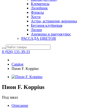
Клематисы
Лилейник
Флоксы
Хоста
Астра, астранция, вероника
Бегония клубневая
Лилии
Анемоны и ранункулюс
РАССАДА ЦВЕТОВ
8 (926) 131-39-33
Catalog
Пион F. Koppius
Пион F. Koppius
Под заказ
Описание