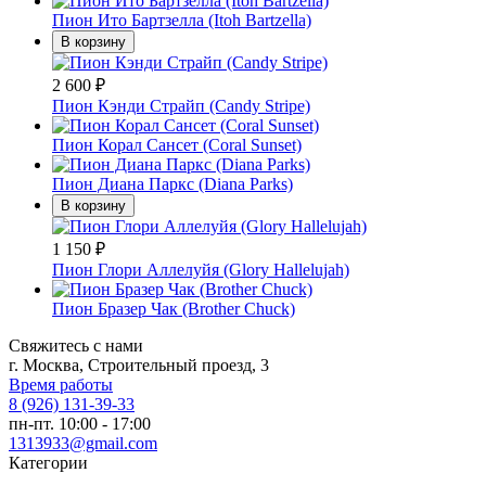
Пион Ито Бартзелла (Itoh Bartzella)
В корзину
2 600
₽
Пион Кэнди Страйп (Candy Stripe)
Пион Корал Сансет (Coral Sunset)
Пион Диана Паркс (Diana Parks)
В корзину
1 150
₽
Пион Глори Аллелуйя (Glory Hallelujah)
Пион Бразер Чак (Brother Chuck)
Свяжитесь с нами
г. Москва, Строительный проезд, 3
Время работы
8 (926) 131-39-33
пн-пт. 10:00 - 17:00
1313933@gmail.com
Категории