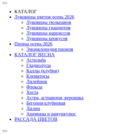
КАТАЛОГ
Луковицы цветов осень 2026
Луковицы тюльпанов
Луковицы гиацинтов
Луковицы нарциссов
Луковицы крокусов
Пионы осень 2026
Энциклопедия пионов
КАТАЛОГ ВЕСНА
Астильба
Гладиолусы
Каллы (клубни)
Клематисы
Лилейник
Флоксы
Хоста
Астра, астранция, вероника
Бегония клубневая
Лилии
Анемоны и ранункулюс
РАССАДА ЦВЕТОВ