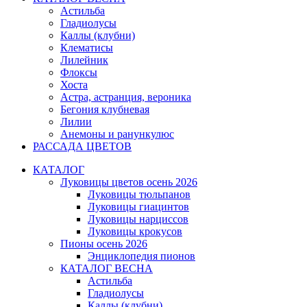
Астильба
Гладиолусы
Каллы (клубни)
Клематисы
Лилейник
Флоксы
Хоста
Астра, астранция, вероника
Бегония клубневая
Лилии
Анемоны и ранункулюс
РАССАДА ЦВЕТОВ
КАТАЛОГ
Луковицы цветов осень 2026
Луковицы тюльпанов
Луковицы гиацинтов
Луковицы нарциссов
Луковицы крокусов
Пионы осень 2026
Энциклопедия пионов
КАТАЛОГ ВЕСНА
Астильба
Гладиолусы
Каллы (клубни)