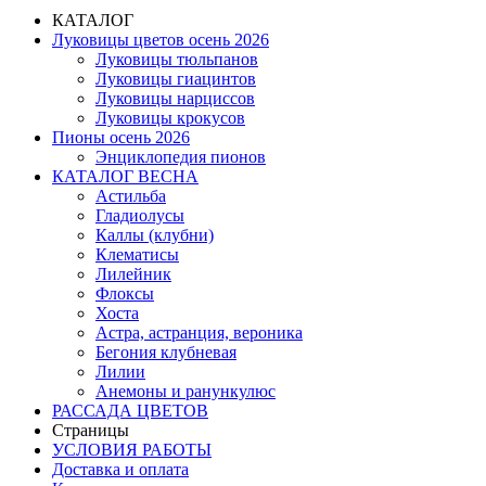
КАТАЛОГ
Луковицы цветов осень 2026
Луковицы тюльпанов
Луковицы гиацинтов
Луковицы нарциссов
Луковицы крокусов
Пионы осень 2026
Энциклопедия пионов
КАТАЛОГ ВЕСНА
Астильба
Гладиолусы
Каллы (клубни)
Клематисы
Лилейник
Флоксы
Хоста
Астра, астранция, вероника
Бегония клубневая
Лилии
Анемоны и ранункулюс
РАССАДА ЦВЕТОВ
Страницы
УСЛОВИЯ РАБОТЫ
Доставка и оплата