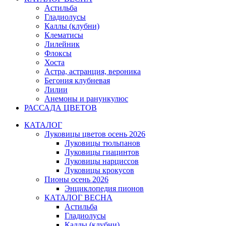
Астильба
Гладиолусы
Каллы (клубни)
Клематисы
Лилейник
Флоксы
Хоста
Астра, астранция, вероника
Бегония клубневая
Лилии
Анемоны и ранункулюс
РАССАДА ЦВЕТОВ
КАТАЛОГ
Луковицы цветов осень 2026
Луковицы тюльпанов
Луковицы гиацинтов
Луковицы нарциссов
Луковицы крокусов
Пионы осень 2026
Энциклопедия пионов
КАТАЛОГ ВЕСНА
Астильба
Гладиолусы
Каллы (клубни)