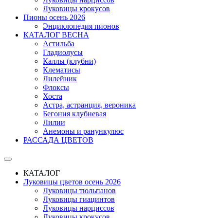
Луковицы крокусов
Пионы осень 2026
Энциклопедия пионов
КАТАЛОГ ВЕСНА
Астильба
Гладиолусы
Каллы (клубни)
Клематисы
Лилейник
Флоксы
Хоста
Астра, астранция, вероника
Бегония клубневая
Лилии
Анемоны и ранункулюс
РАССАДА ЦВЕТОВ
КАТАЛОГ
Луковицы цветов осень 2026
Луковицы тюльпанов
Луковицы гиацинтов
Луковицы нарциссов
Луковицы крокусов