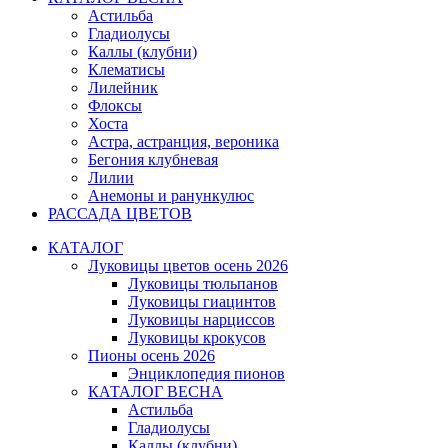
Астильба
Гладиолусы
Каллы (клубни)
Клематисы
Лилейник
Флоксы
Хоста
Астра, астранция, вероника
Бегония клубневая
Лилии
Анемоны и ранункулюс
РАССАДА ЦВЕТОВ
КАТАЛОГ
Луковицы цветов осень 2026
Луковицы тюльпанов
Луковицы гиацинтов
Луковицы нарциссов
Луковицы крокусов
Пионы осень 2026
Энциклопедия пионов
КАТАЛОГ ВЕСНА
Астильба
Гладиолусы
Каллы (клубни)