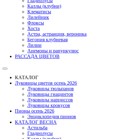
Гладиолусы
Каллы (клубни)
Клематисы
Лилейник
Флоксы
Хоста
Астра, астранция, вероника
Бегония клубневая
Лилии
Анемоны и ранункулюс
РАССАДА ЦВЕТОВ
КАТАЛОГ
Луковицы цветов осень 2026
Луковицы тюльпанов
Луковицы гиацинтов
Луковицы нарциссов
Луковицы крокусов
Пионы осень 2026
Энциклопедия пионов
КАТАЛОГ ВЕСНА
Астильба
Гладиолусы
Каллы (клубни)