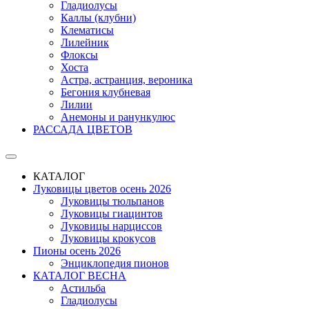
Гладиолусы
Каллы (клубни)
Клематисы
Лилейник
Флоксы
Хоста
Астра, астранция, вероника
Бегония клубневая
Лилии
Анемоны и ранункулюс
РАССАДА ЦВЕТОВ
КАТАЛОГ
Луковицы цветов осень 2026
Луковицы тюльпанов
Луковицы гиацинтов
Луковицы нарциссов
Луковицы крокусов
Пионы осень 2026
Энциклопедия пионов
КАТАЛОГ ВЕСНА
Астильба
Гладиолусы