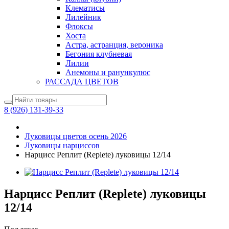
Клематисы
Лилейник
Флоксы
Хоста
Астра, астранция, вероника
Бегония клубневая
Лилии
Анемоны и ранункулюс
РАССАДА ЦВЕТОВ
8 (926) 131-39-33
Луковицы цветов осень 2026
Луковицы нарциссов
Нарцисс Реплит (Replete) луковицы 12/14
Нарцисс Реплит (Replete) луковицы
12/14