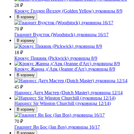
28
₽
Крокус Голден Йеллоу (Golden Yellow) луковицы 8/9
В корзину
70
₽
Гиацинт Вудсток (Woodstock) луковицы 16/17
В корзину
18
₽
Крокус Пиквик (Pickwick) луковицы 8/9
Крокус Жанна д’Арк (Jeanne d'Arc) луковицы 8/9
В корзину
45
₽
Нарцисс Датч Мастер (Dutch Master) луковицы 12/14
Нарцисс Sir Winston Churchill (луковицы 12/14)
В корзину
70
₽
Гиацинт Ян Бос (Jan Bos) луковицы 16/17
В корзину