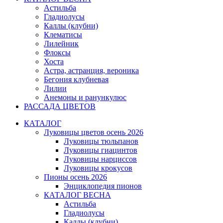
Астильба
Гладиолусы
Каллы (клубни)
Клематисы
Лилейник
Флоксы
Хоста
Астра, астранция, вероника
Бегония клубневая
Лилии
Анемоны и ранункулюс
РАССАДА ЦВЕТОВ
КАТАЛОГ
Луковицы цветов осень 2026
Луковицы тюльпанов
Луковицы гиацинтов
Луковицы нарциссов
Луковицы крокусов
Пионы осень 2026
Энциклопедия пионов
КАТАЛОГ ВЕСНА
Астильба
Гладиолусы
Каллы (клубни)