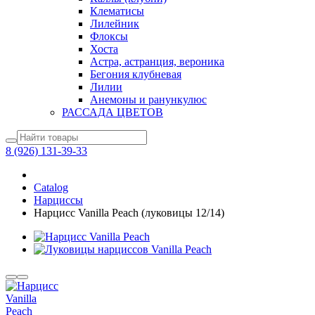
Клематисы
Лилейник
Флоксы
Хоста
Астра, астранция, вероника
Бегония клубневая
Лилии
Анемоны и ранункулюс
РАССАДА ЦВЕТОВ
8 (926) 131-39-33
Catalog
Нарциссы
Нарцисс Vanilla Peach (луковицы 12/14)