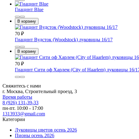
Гиацинт Blue
В корзину
70
₽
Гиацинт Вудсток (Woodstock) луковицы 16/17
В корзину
70
₽
Гиацинт Сити оф Харлем (City of Haarlem) луковицы 16/1
Свяжитесь с нами
г. Москва, Строительный проезд, 3
Время работы
8 (926) 131-39-33
пн-пт. 10:00 - 17:00
1313933@gmail.com
Категории
Луковицы цветов осень 2026
Пионы осень 2026