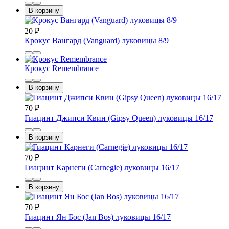
В корзину
20
₽
Крокус Вангард (Vanguard) луковицы 8/9
Крокус Remembrance
В корзину
70
₽
Гиацинт Джипси Квин (Gipsy Queen) луковицы 16/17
В корзину
70
₽
Гиацинт Карнеги (Carnegie) луковицы 16/17
В корзину
70
₽
Гиацинт Ян Бос (Jan Bos) луковицы 16/17