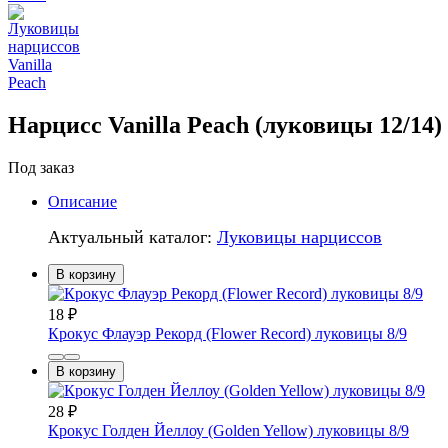
Нарцисс Vanilla Peach (луковицы 12/14)
Под заказ
Описание
Актуальный каталог:
Луковицы нарциссов
В корзину
18
₽
Крокус Флауэр Рекорд (Flower Record) луковицы 8/9
В корзину
28
₽
Крокус Голден Йеллоу (Golden Yellow) луковицы 8/9