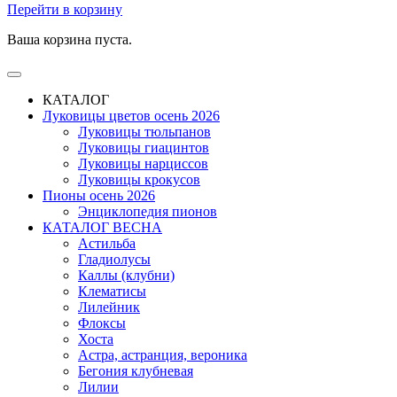
Перейти в корзину
Ваша корзина пуста.
КАТАЛОГ
Луковицы цветов осень 2026
Луковицы тюльпанов
Луковицы гиацинтов
Луковицы нарциссов
Луковицы крокусов
Пионы осень 2026
Энциклопедия пионов
КАТАЛОГ ВЕСНА
Астильба
Гладиолусы
Каллы (клубни)
Клематисы
Лилейник
Флоксы
Хоста
Астра, астранция, вероника
Бегония клубневая
Лилии