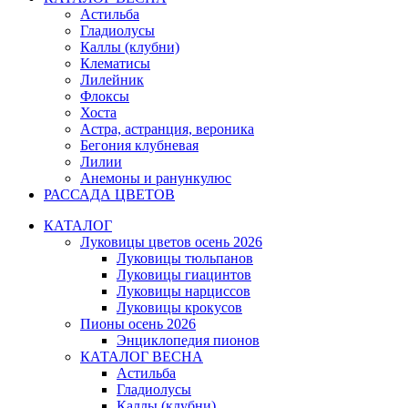
Астильба
Гладиолусы
Каллы (клубни)
Клематисы
Лилейник
Флоксы
Хоста
Астра, астранция, вероника
Бегония клубневая
Лилии
Анемоны и ранункулюс
РАССАДА ЦВЕТОВ
КАТАЛОГ
Луковицы цветов осень 2026
Луковицы тюльпанов
Луковицы гиацинтов
Луковицы нарциссов
Луковицы крокусов
Пионы осень 2026
Энциклопедия пионов
КАТАЛОГ ВЕСНА
Астильба
Гладиолусы
Каллы (клубни)