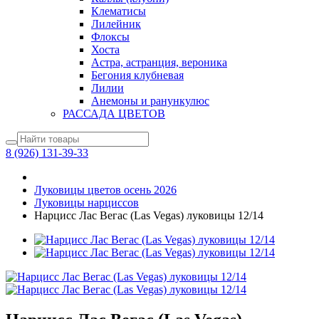
Клематисы
Лилейник
Флоксы
Хоста
Астра, астранция, вероника
Бегония клубневая
Лилии
Анемоны и ранункулюс
РАССАДА ЦВЕТОВ
8 (926) 131-39-33
Луковицы цветов осень 2026
Луковицы нарциссов
Нарцисс Лас Вегас (Las Vegas) луковицы 12/14