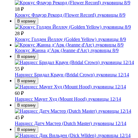
18
₽
Крокус Флауэр Рекорд (Flower Record) луковицы 8/9
В корзину
28
₽
Крокус Голден Йеллоу (Golden Yellow) луковицы 8/9
Крокус Жанна д’Арк (Jeanne d'Arc) луковицы 8/9
В корзину
55
₽
Нарцисс Бридал Краун (Bridal Crown) луковицы 12/14
В корзину
60
₽
Нарцисс Маунт Худ (Mount Hood) луковицы 12/14
В корзину
45
₽
Нарцисс Датч Мастер (Dutch Master) луковицы 12/14
В корзину