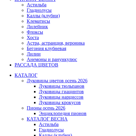
Астильба
Гладиолусы
Каллы (клубни)
Клематисы
Лилейник
Флоксы
Хоста
Астра, астранция, вероника
Бегония клубневая
Лилии
Анемоны и ранункулюс
РАССАДА ЦВЕТОВ
КАТАЛОГ
Луковицы цветов осень 2026
Луковицы тюльпанов
Луковицы гиацинтов
Луковицы нарциссов
Луковицы крокусов
Пионы осень 2026
Энциклопедия пионов
КАТАЛОГ ВЕСНА
Астильба
Гладиолусы
Каллы (клубни)