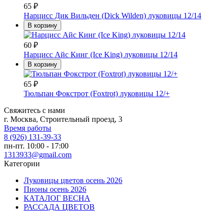
65
₽
Нарцисс Дик Вильден (Dick Wilden) луковицы 12/14
В корзину
60
₽
Нарцисс Айс Кинг (Ice King) луковицы 12/14
В корзину
65
₽
Тюльпан Фокстрот (Foxtrot) луковицы 12/+
Свяжитесь с нами
г. Москва, Строительный проезд, 3
Время работы
8 (926) 131-39-33
пн-пт. 10:00 - 17:00
1313933@gmail.com
Категории
Луковицы цветов осень 2026
Пионы осень 2026
КАТАЛОГ ВЕСНА
РАССАДА ЦВЕТОВ