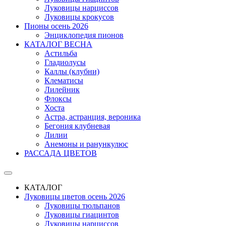
Луковицы нарциссов
Луковицы крокусов
Пионы осень 2026
Энциклопедия пионов
КАТАЛОГ ВЕСНА
Астильба
Гладиолусы
Каллы (клубни)
Клематисы
Лилейник
Флоксы
Хоста
Астра, астранция, вероника
Бегония клубневая
Лилии
Анемоны и ранункулюс
РАССАДА ЦВЕТОВ
КАТАЛОГ
Луковицы цветов осень 2026
Луковицы тюльпанов
Луковицы гиацинтов
Луковицы нарциссов