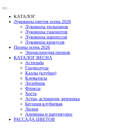
КАТАЛОГ
Луковицы цветов осень 2026
Луковицы тюльпанов
Луковицы гиацинтов
Луковицы нарциссов
Луковицы крокусов
Пионы осень 2026
Энциклопедия пионов
КАТАЛОГ ВЕСНА
Астильба
Гладиолусы
Каллы (клубни)
Клематисы
Лилейник
Флоксы
Хоста
Астра, астранция, вероника
Бегония клубневая
Лилии
Анемоны и ранункулюс
РАССАДА ЦВЕТОВ