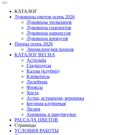
КАТАЛОГ
Луковицы цветов осень 2026
Луковицы тюльпанов
Луковицы гиацинтов
Луковицы нарциссов
Луковицы крокусов
Пионы осень 2026
Энциклопедия пионов
КАТАЛОГ ВЕСНА
Астильба
Гладиолусы
Каллы (клубни)
Клематисы
Лилейник
Флоксы
Хоста
Астра, астранция, вероника
Бегония клубневая
Лилии
Анемоны и ранункулюс
РАССАДА ЦВЕТОВ
Страницы
УСЛОВИЯ РАБОТЫ