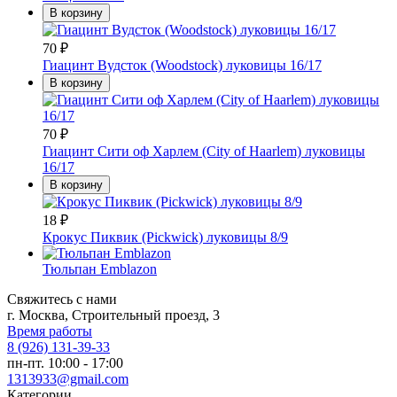
В корзину
70
₽
Гиацинт Вудсток (Woodstock) луковицы 16/17
В корзину
70
₽
Гиацинт Сити оф Харлем (City of Haarlem) луковицы
16/17
В корзину
18
₽
Крокус Пиквик (Pickwick) луковицы 8/9
Тюльпан Emblazon
Свяжитесь с нами
г. Москва, Строительный проезд, 3
Время работы
8 (926) 131-39-33
пн-пт. 10:00 - 17:00
1313933@gmail.com
Категории