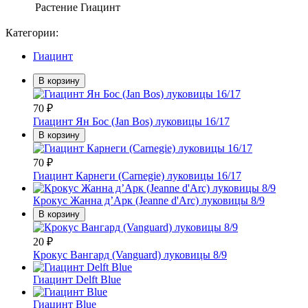
Растение
Гиацинт
Категории:
Гиацинт
В корзину
70
₽
Гиацинт Ян Бос (Jan Bos) луковицы 16/17
В корзину
70
₽
Гиацинт Карнеги (Carnegie) луковицы 16/17
Крокус Жанна д’Арк (Jeanne d'Arc) луковицы 8/9
В корзину
20
₽
Крокус Вангард (Vanguard) луковицы 8/9
Гиацинт Delft Blue
Гиацинт Blue