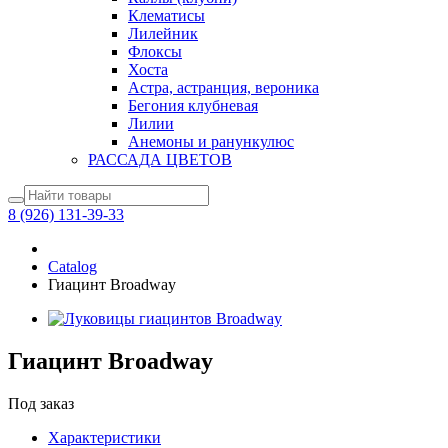
Клематисы
Лилейник
Флоксы
Хоста
Астра, астранция, вероника
Бегония клубневая
Лилии
Анемоны и ранункулюс
РАССАДА ЦВЕТОВ
8 (926) 131-39-33
Catalog
Гиацинт Broadway
Гиацинт Broadway
Под заказ
Характеристики