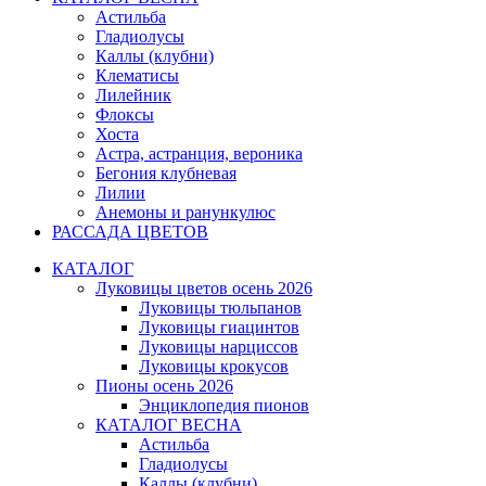
Астильба
Гладиолусы
Каллы (клубни)
Клематисы
Лилейник
Флоксы
Хоста
Астра, астранция, вероника
Бегония клубневая
Лилии
Анемоны и ранункулюс
РАССАДА ЦВЕТОВ
КАТАЛОГ
Луковицы цветов осень 2026
Луковицы тюльпанов
Луковицы гиацинтов
Луковицы нарциссов
Луковицы крокусов
Пионы осень 2026
Энциклопедия пионов
КАТАЛОГ ВЕСНА
Астильба
Гладиолусы
Каллы (клубни)