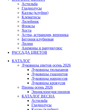
Астильба
Гладиолусы
Каллы (клубни)
Клематисы
Лилейник
Флоксы
Хоста
Астра, астранция, вероника
Бегония клубневая
Лилии
Анемоны и ранункулюс
РАССАДА ЦВЕТОВ
КАТАЛОГ
Луковицы цветов осень 2026
Луковицы тюльпанов
Луковицы гиацинтов
Луковицы нарциссов
Луковицы крокусов
Пионы осень 2026
Энциклопедия пионов
КАТАЛОГ ВЕСНА
Астильба
Гладиолусы
Каллы (клубни)