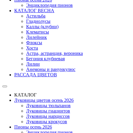
Энциклопедия пионов
КАТАЛОГ ВЕСНА
Астильба
Гладиолусы
Каллы (клубни)
Клематисы
Лилейник
Флоксы
Хоста
Астра, астранция, вероника
Бегония клубневая
Лилии
Анемоны и ранункулюс
РАССАДА ЦВЕТОВ
КАТАЛОГ
Луковицы цветов осень 2026
Луковицы тюльпанов
Луковицы гиацинтов
Луковицы нарциссов
Луковицы крокусов
Пионы осень 2026
Энциклопедия пионов