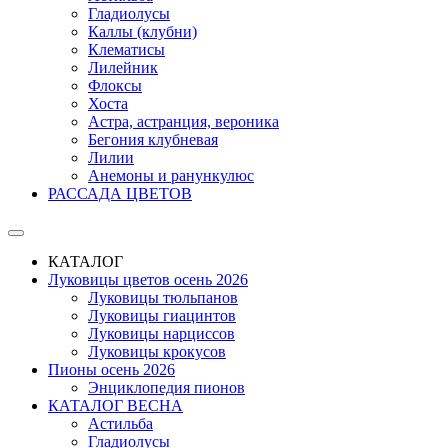
Гладиолусы
Каллы (клубни)
Клематисы
Лилейник
Флоксы
Хоста
Астра, астранция, вероника
Бегония клубневая
Лилии
Анемоны и ранункулюс
РАССАДА ЦВЕТОВ
КАТАЛОГ
Луковицы цветов осень 2026
Луковицы тюльпанов
Луковицы гиацинтов
Луковицы нарциссов
Луковицы крокусов
Пионы осень 2026
Энциклопедия пионов
КАТАЛОГ ВЕСНА
Астильба
Гладиолусы