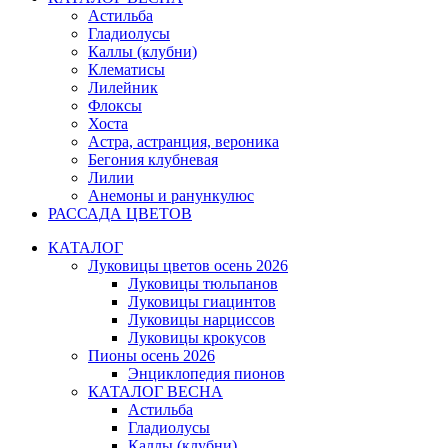
Астильба
Гладиолусы
Каллы (клубни)
Клематисы
Лилейник
Флоксы
Хоста
Астра, астранция, вероника
Бегония клубневая
Лилии
Анемоны и ранункулюс
РАССАДА ЦВЕТОВ
КАТАЛОГ
Луковицы цветов осень 2026
Луковицы тюльпанов
Луковицы гиацинтов
Луковицы нарциссов
Луковицы крокусов
Пионы осень 2026
Энциклопедия пионов
КАТАЛОГ ВЕСНА
Астильба
Гладиолусы
Каллы (клубни)