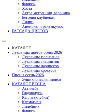
Флоксы
Хоста
Астра, астранция, вероника
Бегония клубневая
Лилии
Анемоны и ранункулюс
РАССАДА ЦВЕТОВ
КАТАЛОГ
Луковицы цветов осень 2026
Луковицы тюльпанов
Луковицы гиацинтов
Луковицы нарциссов
Луковицы крокусов
Пионы осень 2026
Энциклопедия пионов
КАТАЛОГ ВЕСНА
Астильба
Гладиолусы
Каллы (клубни)
Клематисы
Лилейник
Флоксы