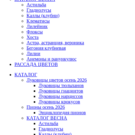
Астильба
Гладиолусы
Каллы (клубни)
Клематисы
Лилейник
Флоксы
Хоста
Астра, астранция, вероника
Бегония клубневая
Лилии
Анемоны и ранункулюс
РАССАДА ЦВЕТОВ
КАТАЛОГ
Луковицы цветов осень 2026
Луковицы тюльпанов
Луковицы гиацинтов
Луковицы нарциссов
Луковицы крокусов
Пионы осень 2026
Энциклопедия пионов
КАТАЛОГ ВЕСНА
Астильба
Гладиолусы
Каллы (клубни)