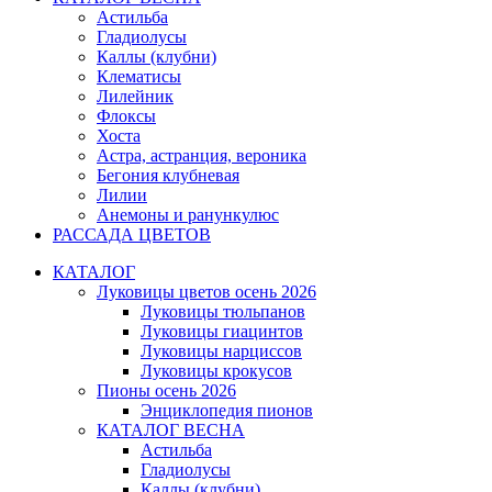
Астильба
Гладиолусы
Каллы (клубни)
Клематисы
Лилейник
Флоксы
Хоста
Астра, астранция, вероника
Бегония клубневая
Лилии
Анемоны и ранункулюс
РАССАДА ЦВЕТОВ
КАТАЛОГ
Луковицы цветов осень 2026
Луковицы тюльпанов
Луковицы гиацинтов
Луковицы нарциссов
Луковицы крокусов
Пионы осень 2026
Энциклопедия пионов
КАТАЛОГ ВЕСНА
Астильба
Гладиолусы
Каллы (клубни)