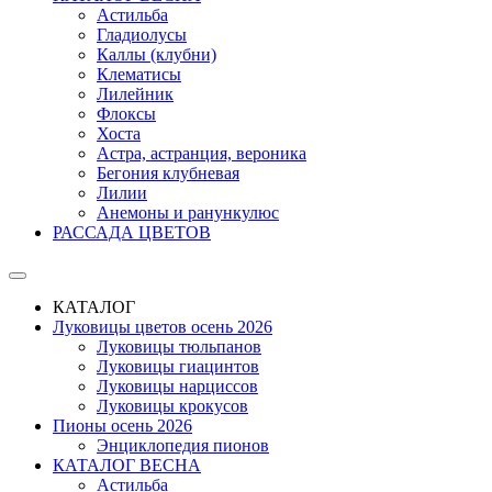
Астильба
Гладиолусы
Каллы (клубни)
Клематисы
Лилейник
Флоксы
Хоста
Астра, астранция, вероника
Бегония клубневая
Лилии
Анемоны и ранункулюс
РАССАДА ЦВЕТОВ
КАТАЛОГ
Луковицы цветов осень 2026
Луковицы тюльпанов
Луковицы гиацинтов
Луковицы нарциссов
Луковицы крокусов
Пионы осень 2026
Энциклопедия пионов
КАТАЛОГ ВЕСНА
Астильба