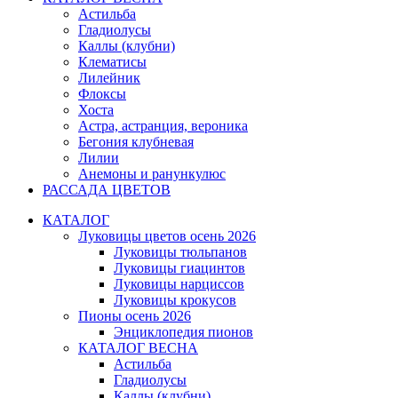
Астильба
Гладиолусы
Каллы (клубни)
Клематисы
Лилейник
Флоксы
Хоста
Астра, астранция, вероника
Бегония клубневая
Лилии
Анемоны и ранункулюс
РАССАДА ЦВЕТОВ
КАТАЛОГ
Луковицы цветов осень 2026
Луковицы тюльпанов
Луковицы гиацинтов
Луковицы нарциссов
Луковицы крокусов
Пионы осень 2026
Энциклопедия пионов
КАТАЛОГ ВЕСНА
Астильба
Гладиолусы
Каллы (клубни)