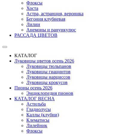
Флоксы
Хоста
Астра, астранция, вероника
Бегония клубневая
Лилии
Анемоны и ранункулюс
РАССАДА ЦВЕТОВ
КАТАЛОГ
Луковицы цветов осень 2026
Луковицы тюльпанов
Луковицы гиацинтов
Луковицы нарциссов
Луковицы крокусов
Пионы осень 2026
Энциклопедия пионов
КАТАЛОГ ВЕСНА
Астильба
Гладиолусы
Каллы (клубни)
Клематисы
Лилейник
Флоксы