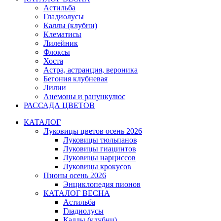
Астильба
Гладиолусы
Каллы (клубни)
Клематисы
Лилейник
Флоксы
Хоста
Астра, астранция, вероника
Бегония клубневая
Лилии
Анемоны и ранункулюс
РАССАДА ЦВЕТОВ
КАТАЛОГ
Луковицы цветов осень 2026
Луковицы тюльпанов
Луковицы гиацинтов
Луковицы нарциссов
Луковицы крокусов
Пионы осень 2026
Энциклопедия пионов
КАТАЛОГ ВЕСНА
Астильба
Гладиолусы
Каллы (клубни)