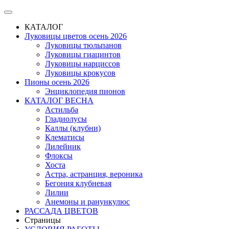
КАТАЛОГ
Луковицы цветов осень 2026
Луковицы тюльпанов
Луковицы гиацинтов
Луковицы нарциссов
Луковицы крокусов
Пионы осень 2026
Энциклопедия пионов
КАТАЛОГ ВЕСНА
Астильба
Гладиолусы
Каллы (клубни)
Клематисы
Лилейник
Флоксы
Хоста
Астра, астранция, вероника
Бегония клубневая
Лилии
Анемоны и ранункулюс
РАССАДА ЦВЕТОВ
Страницы