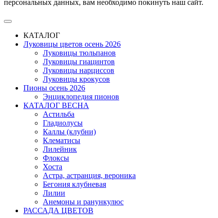
персональных данных, вам необходимо покинуть наш сайт.
КАТАЛОГ
Луковицы цветов осень 2026
Луковицы тюльпанов
Луковицы гиацинтов
Луковицы нарциссов
Луковицы крокусов
Пионы осень 2026
Энциклопедия пионов
КАТАЛОГ ВЕСНА
Астильба
Гладиолусы
Каллы (клубни)
Клематисы
Лилейник
Флоксы
Хоста
Астра, астранция, вероника
Бегония клубневая
Лилии
Анемоны и ранункулюс
РАССАДА ЦВЕТОВ