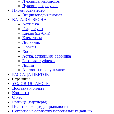
Луковицы нарциссов
Луковицы крокусов
Пионы осень 2026
Энциклопедия пионов
КАТАЛОГ ВЕСНА
Астильба
Гладиолусы
Каллы (клубни)
Клематисы
Лилейник
Флоксы
Хоста
Астра, астранция, вероника
Бегония клубневая
Лилии
Анемоны и ранункулюс
РАССАДА ЦВЕТОВ
Страницы
УСЛОВИЯ РАБОТЫ
Доставка и оплата
Контакты
О наc
Розница (партнеры)
Политика конфиденциальности
Согласие на обработку персональных данных