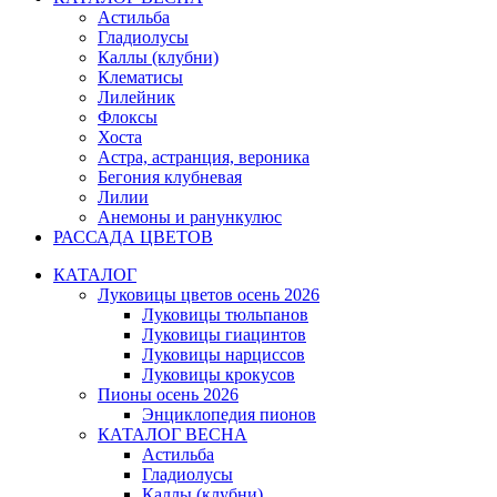
Астильба
Гладиолусы
Каллы (клубни)
Клематисы
Лилейник
Флоксы
Хоста
Астра, астранция, вероника
Бегония клубневая
Лилии
Анемоны и ранункулюс
РАССАДА ЦВЕТОВ
КАТАЛОГ
Луковицы цветов осень 2026
Луковицы тюльпанов
Луковицы гиацинтов
Луковицы нарциссов
Луковицы крокусов
Пионы осень 2026
Энциклопедия пионов
КАТАЛОГ ВЕСНА
Астильба
Гладиолусы
Каллы (клубни)