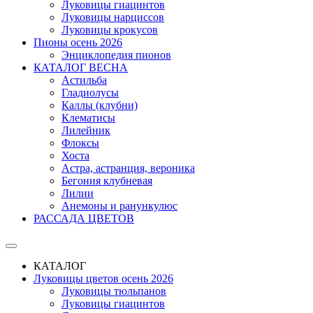
Луковицы гиацинтов
Луковицы нарциссов
Луковицы крокусов
Пионы осень 2026
Энциклопедия пионов
КАТАЛОГ ВЕСНА
Астильба
Гладиолусы
Каллы (клубни)
Клематисы
Лилейник
Флоксы
Хоста
Астра, астранция, вероника
Бегония клубневая
Лилии
Анемоны и ранункулюс
РАССАДА ЦВЕТОВ
КАТАЛОГ
Луковицы цветов осень 2026
Луковицы тюльпанов
Луковицы гиацинтов