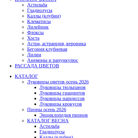
Астильба
Гладиолусы
Каллы (клубни)
Клематисы
Лилейник
Флоксы
Хоста
Астра, астранция, вероника
Бегония клубневая
Лилии
Анемоны и ранункулюс
РАССАДА ЦВЕТОВ
КАТАЛОГ
Луковицы цветов осень 2026
Луковицы тюльпанов
Луковицы гиацинтов
Луковицы нарциссов
Луковицы крокусов
Пионы осень 2026
Энциклопедия пионов
КАТАЛОГ ВЕСНА
Астильба
Гладиолусы
Каллы (клубни)