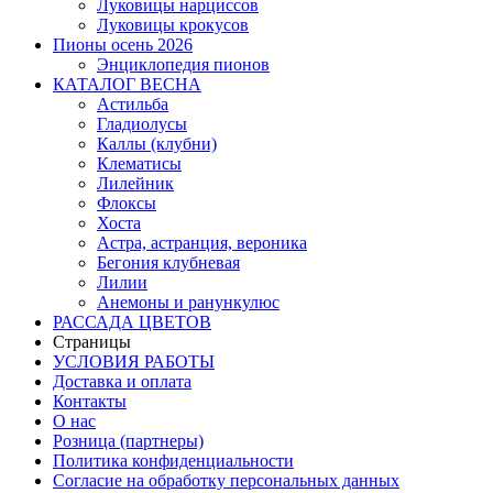
Луковицы нарциссов
Луковицы крокусов
Пионы осень 2026
Энциклопедия пионов
КАТАЛОГ ВЕСНА
Астильба
Гладиолусы
Каллы (клубни)
Клематисы
Лилейник
Флоксы
Хоста
Астра, астранция, вероника
Бегония клубневая
Лилии
Анемоны и ранункулюс
РАССАДА ЦВЕТОВ
Страницы
УСЛОВИЯ РАБОТЫ
Доставка и оплата
Контакты
О наc
Розница (партнеры)
Политика конфиденциальности
Согласие на обработку персональных данных