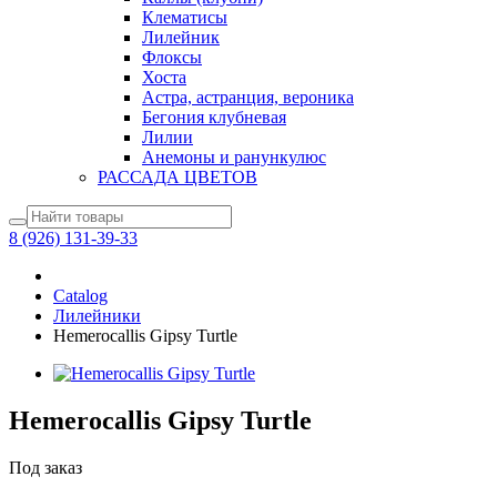
Клематисы
Лилейник
Флоксы
Хоста
Астра, астранция, вероника
Бегония клубневая
Лилии
Анемоны и ранункулюс
РАССАДА ЦВЕТОВ
8 (926) 131-39-33
Catalog
Лилейники
Hemerocallis Gipsy Turtle
Hemerocallis Gipsy Turtle
Под заказ