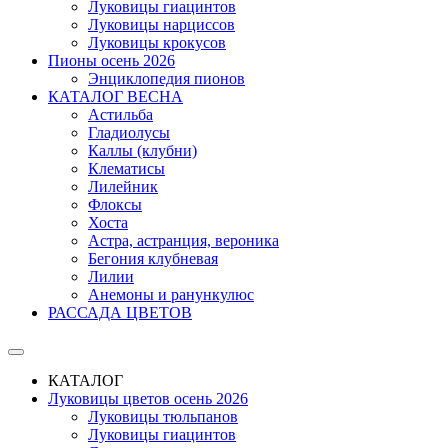
Луковицы гиацинтов
Луковицы нарциссов
Луковицы крокусов
Пионы осень 2026
Энциклопедия пионов
КАТАЛОГ ВЕСНА
Астильба
Гладиолусы
Каллы (клубни)
Клематисы
Лилейник
Флоксы
Хоста
Астра, астранция, вероника
Бегония клубневая
Лилии
Анемоны и ранункулюс
РАССАДА ЦВЕТОВ
КАТАЛОГ
Луковицы цветов осень 2026
Луковицы тюльпанов
Луковицы гиацинтов