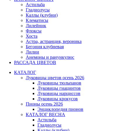
Астильба
Гладиолусы
Каллы (клубни)
Клематисы
Лилейник
Флоксы
Хоста
Астра, астранция, вероника
Бегония клубневая
Лилии
Анемоны и ранункулюс
РАССАДА ЦВЕТОВ
КАТАЛОГ
Луковицы цветов осень 2026
Луковицы тюльпанов
Луковицы гиацинтов
Луковицы нарциссов
Луковицы крокусов
Пионы осень 2026
Энциклопедия пионов
КАТАЛОГ ВЕСНА
Астильба
Гладиолусы
Каллы (клубни)