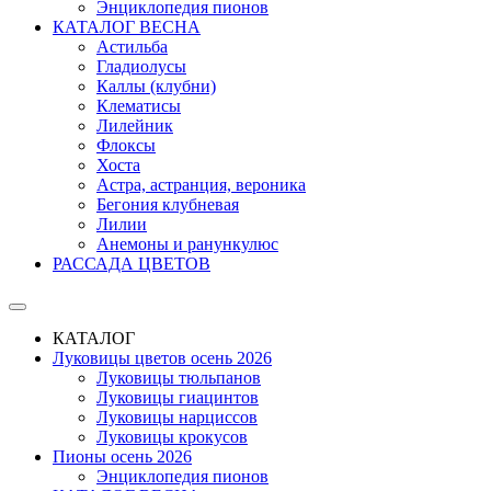
Энциклопедия пионов
КАТАЛОГ ВЕСНА
Астильба
Гладиолусы
Каллы (клубни)
Клематисы
Лилейник
Флоксы
Хоста
Астра, астранция, вероника
Бегония клубневая
Лилии
Анемоны и ранункулюс
РАССАДА ЦВЕТОВ
КАТАЛОГ
Луковицы цветов осень 2026
Луковицы тюльпанов
Луковицы гиацинтов
Луковицы нарциссов
Луковицы крокусов
Пионы осень 2026
Энциклопедия пионов