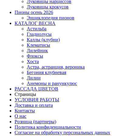
Луковицы нарциссов
Луковицы крокусов
Пионы осень 2026
Энциклопедия пионов
КАТАЛОГ ВЕСНА
Астильба
Гладиолусы
Каллы (клубни)
Клематисы
Лилейник
Флоксы
Хоста
Астра, астранция, вероника
Бегония клубневая
Лилии
Анемоны и ранункулюс
РАССАДА ЦВЕТОВ
Страницы
УСЛОВИЯ РАБОТЫ
Доставка и оплата
Контакты
О наc
Розница (партнеры)
Политика конфиденциальности
Согласие на обработку персональных данных