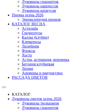
Луковицы гиацинтов
Луковицы нарциссов
Луковицы крокусов
Пионы осень 2026
Энциклопедия пионов
КАТАЛОГ ВЕСНА
Астильба
Гладиолусы
Каллы (клубни)
Клематисы
Лилейник
Флоксы
Хоста
Астра, астранция, вероника
Бегония клубневая
Лилии
Анемоны и ранункулюс
РАССАДА ЦВЕТОВ
КАТАЛОГ
Луковицы цветов осень 2026
Луковицы тюльпанов
Луковицы гиацинтов