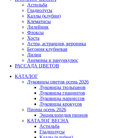
Астильба
Гладиолусы
Каллы (клубни)
Клематисы
Лилейник
Флоксы
Хоста
Астра, астранция, вероника
Бегония клубневая
Лилии
Анемоны и ранункулюс
РАССАДА ЦВЕТОВ
КАТАЛОГ
Луковицы цветов осень 2026
Луковицы тюльпанов
Луковицы гиацинтов
Луковицы нарциссов
Луковицы крокусов
Пионы осень 2026
Энциклопедия пионов
КАТАЛОГ ВЕСНА
Астильба
Гладиолусы
Каллы (клубни)