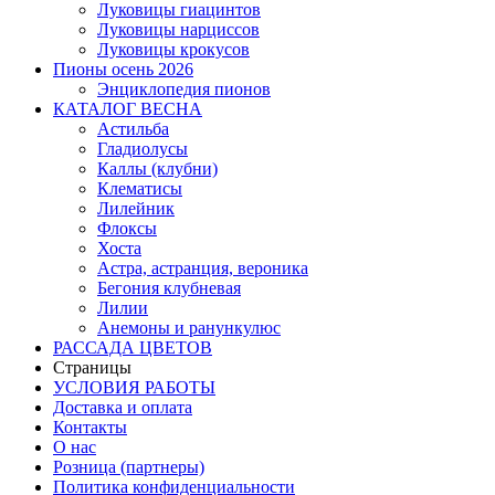
Луковицы гиацинтов
Луковицы нарциссов
Луковицы крокусов
Пионы осень 2026
Энциклопедия пионов
КАТАЛОГ ВЕСНА
Астильба
Гладиолусы
Каллы (клубни)
Клематисы
Лилейник
Флоксы
Хоста
Астра, астранция, вероника
Бегония клубневая
Лилии
Анемоны и ранункулюс
РАССАДА ЦВЕТОВ
Страницы
УСЛОВИЯ РАБОТЫ
Доставка и оплата
Контакты
О наc
Розница (партнеры)
Политика конфиденциальности