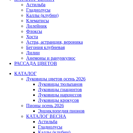
Астильба
Гладиолусы
Каллы (клубни)
Клематисы
Лилейник
Флоксы
Хоста
Астра, астранция, вероника
Бегония клубневая
Лилии
Анемоны и ранункулюс
РАССАДА ЦВЕТОВ
КАТАЛОГ
Луковицы цветов осень 2026
Луковицы тюльпанов
Луковицы гиацинтов
Луковицы нарциссов
Луковицы крокусов
Пионы осень 2026
Энциклопедия пионов
КАТАЛОГ ВЕСНА
Астильба
Гладиолусы
Каллы (клубни)