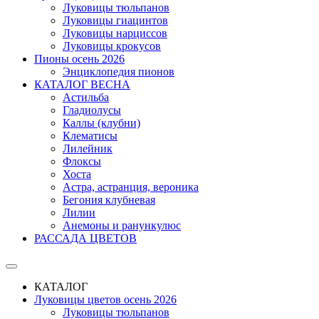
Луковицы тюльпанов
Луковицы гиацинтов
Луковицы нарциссов
Луковицы крокусов
Пионы осень 2026
Энциклопедия пионов
КАТАЛОГ ВЕСНА
Астильба
Гладиолусы
Каллы (клубни)
Клематисы
Лилейник
Флоксы
Хоста
Астра, астранция, вероника
Бегония клубневая
Лилии
Анемоны и ранункулюс
РАССАДА ЦВЕТОВ
КАТАЛОГ
Луковицы цветов осень 2026
Луковицы тюльпанов