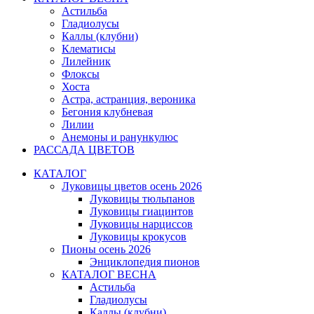
Астильба
Гладиолусы
Каллы (клубни)
Клематисы
Лилейник
Флоксы
Хоста
Астра, астранция, вероника
Бегония клубневая
Лилии
Анемоны и ранункулюс
РАССАДА ЦВЕТОВ
КАТАЛОГ
Луковицы цветов осень 2026
Луковицы тюльпанов
Луковицы гиацинтов
Луковицы нарциссов
Луковицы крокусов
Пионы осень 2026
Энциклопедия пионов
КАТАЛОГ ВЕСНА
Астильба
Гладиолусы
Каллы (клубни)