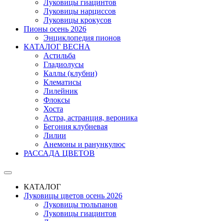
Луковицы гиацинтов
Луковицы нарциссов
Луковицы крокусов
Пионы осень 2026
Энциклопедия пионов
КАТАЛОГ ВЕСНА
Астильба
Гладиолусы
Каллы (клубни)
Клематисы
Лилейник
Флоксы
Хоста
Астра, астранция, вероника
Бегония клубневая
Лилии
Анемоны и ранункулюс
РАССАДА ЦВЕТОВ
КАТАЛОГ
Луковицы цветов осень 2026
Луковицы тюльпанов
Луковицы гиацинтов