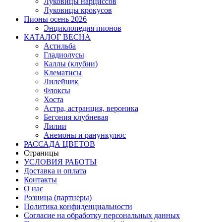
Луковицы нарциссов
Луковицы крокусов
Пионы осень 2026
Энциклопедия пионов
КАТАЛОГ ВЕСНА
Астильба
Гладиолусы
Каллы (клубни)
Клематисы
Лилейник
Флоксы
Хоста
Астра, астранция, вероника
Бегония клубневая
Лилии
Анемоны и ранункулюс
РАССАДА ЦВЕТОВ
Страницы
УСЛОВИЯ РАБОТЫ
Доставка и оплата
Контакты
О наc
Розница (партнеры)
Политика конфиденциальности
Согласие на обработку персональных данных