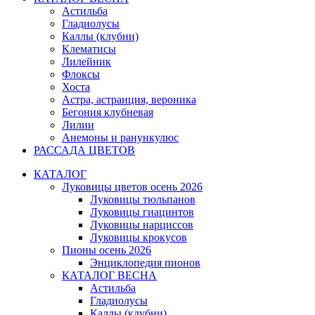
Астильба
Гладиолусы
Каллы (клубни)
Клематисы
Лилейник
Флоксы
Хоста
Астра, астранция, вероника
Бегония клубневая
Лилии
Анемоны и ранункулюс
РАССАДА ЦВЕТОВ
КАТАЛОГ
Луковицы цветов осень 2026
Луковицы тюльпанов
Луковицы гиацинтов
Луковицы нарциссов
Луковицы крокусов
Пионы осень 2026
Энциклопедия пионов
КАТАЛОГ ВЕСНА
Астильба
Гладиолусы
Каллы (клубни)