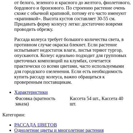
от белого, зеленого и красного до желтого, фиолетового,
бордового и бронзового. По строению растение очень
схоже с обычной крапивой, потому его часто именуют
«крапивкой». Высота кустов составляет 30-55 см.
Придавать форму колеусу легко: достаточно вовремя
проводить обрезку.
Рассада колеуса требует большого количества света, в
противном случае окраска блекнет. Если растение
испытывает недостаток влаги, листья теряют тургор,
опускаются. Колеус идеально подходит для групповых
цветочных композиций на клумбах, сочетается
практически со всеми цветами, часто используемыми
для городского озеленения. Если есть необходимость
купить рассаду колеуса, важно обращаться к
проверенным поставщикам.
Характеристики
Фасовка (кратность
Кассета 54 шт., Кассета 40
заказа)
шт.
Категории:
РАССАДА ЦВЕТОВ
Однолетние цветы и многолетние растения