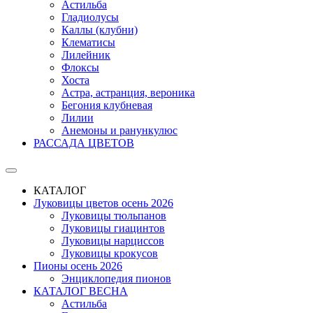
Астильба
Гладиолусы
Каллы (клубни)
Клематисы
Лилейник
Флоксы
Хоста
Астра, астранция, вероника
Бегония клубневая
Лилии
Анемоны и ранункулюс
РАССАДА ЦВЕТОВ
КАТАЛОГ
Луковицы цветов осень 2026
Луковицы тюльпанов
Луковицы гиацинтов
Луковицы нарциссов
Луковицы крокусов
Пионы осень 2026
Энциклопедия пионов
КАТАЛОГ ВЕСНА
Астильба