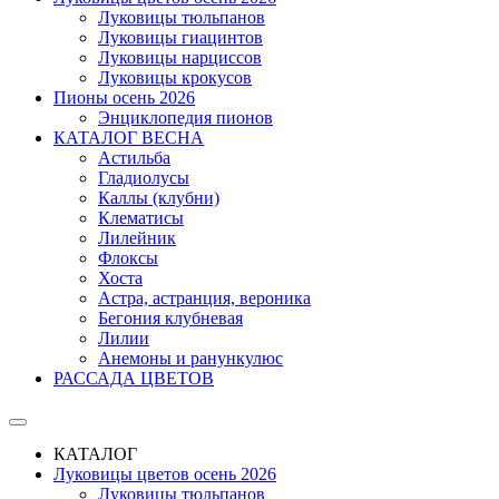
Луковицы тюльпанов
Луковицы гиацинтов
Луковицы нарциссов
Луковицы крокусов
Пионы осень 2026
Энциклопедия пионов
КАТАЛОГ ВЕСНА
Астильба
Гладиолусы
Каллы (клубни)
Клематисы
Лилейник
Флоксы
Хоста
Астра, астранция, вероника
Бегония клубневая
Лилии
Анемоны и ранункулюс
РАССАДА ЦВЕТОВ
КАТАЛОГ
Луковицы цветов осень 2026
Луковицы тюльпанов