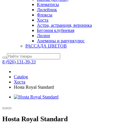
Клематисы
Лилейник
Флоксы
Хоста
Астра, астранция, вероника
Бегония клубневая
Лилии
Анемоны и ранункулюс
РАССАДА ЦВЕТОВ
8 (926) 131-39-33
Catalog
Хоста
Hosta Royal Standard
Hosta Royal Standard