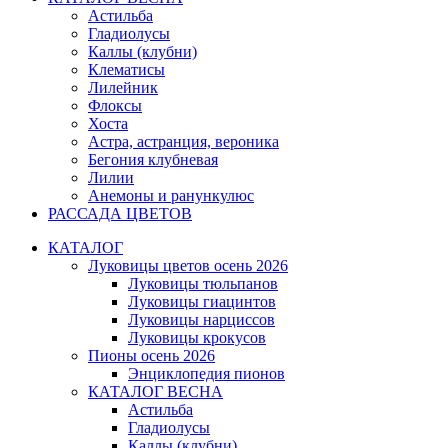
Астильба
Гладиолусы
Каллы (клубни)
Клематисы
Лилейник
Флоксы
Хоста
Астра, астранция, вероника
Бегония клубневая
Лилии
Анемоны и ранункулюс
РАССАДА ЦВЕТОВ
КАТАЛОГ
Луковицы цветов осень 2026
Луковицы тюльпанов
Луковицы гиацинтов
Луковицы нарциссов
Луковицы крокусов
Пионы осень 2026
Энциклопедия пионов
КАТАЛОГ ВЕСНА
Астильба
Гладиолусы
Каллы (клубни)