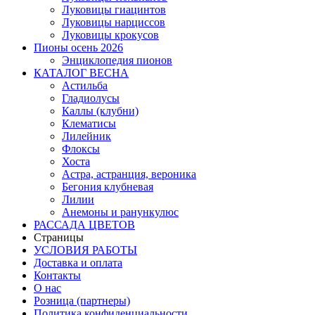
Луковицы гиацинтов
Луковицы нарциссов
Луковицы крокусов
Пионы осень 2026
Энциклопедия пионов
КАТАЛОГ ВЕСНА
Астильба
Гладиолусы
Каллы (клубни)
Клематисы
Лилейник
Флоксы
Хоста
Астра, астранция, вероника
Бегония клубневая
Лилии
Анемоны и ранункулюс
РАССАДА ЦВЕТОВ
Страницы
УСЛОВИЯ РАБОТЫ
Доставка и оплата
Контакты
О наc
Розница (партнеры)
Политика конфиденциальности