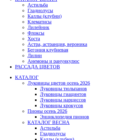
Астильба
Гладиолусы
Каллы (клубни)
Клематисы
Лилейник
Флоксы
Хоста
Астра, астранция, вероника
Бегония клубневая
Лилии
Анемоны и ранункулюс
РАССАДА ЦВЕТОВ
КАТАЛОГ
Луковицы цветов осень 2026
Луковицы тюльпанов
Луковицы гиацинтов
Луковицы нарциссов
Луковицы крокусов
Пионы осень 2026
Энциклопедия пионов
КАТАЛОГ ВЕСНА
Астильба
Гладиолусы
Каллы (клубни)