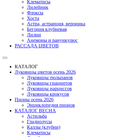
Клематисы
Лилейник
Флоксы
Хоста
Астра, астранция, вероника
Бегония клубневая
Лилии
Анемоны и ранункулюс
РАССАДА ЦВЕТОВ
КАТАЛОГ
Луковицы цветов осень 2026
Луковицы тюльпанов
Луковицы гиацинтов
Луковицы нарциссов
Луковицы крокусов
Пионы осень 2026
Энциклопедия пионов
КАТАЛОГ ВЕСНА
Астильба
Гладиолусы
Каллы (клубни)
Клематисы