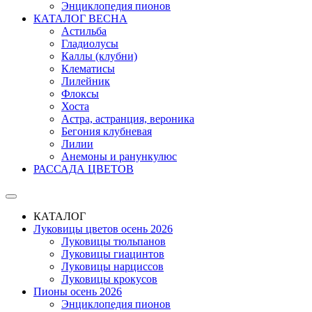
Энциклопедия пионов
КАТАЛОГ ВЕСНА
Астильба
Гладиолусы
Каллы (клубни)
Клематисы
Лилейник
Флоксы
Хоста
Астра, астранция, вероника
Бегония клубневая
Лилии
Анемоны и ранункулюс
РАССАДА ЦВЕТОВ
КАТАЛОГ
Луковицы цветов осень 2026
Луковицы тюльпанов
Луковицы гиацинтов
Луковицы нарциссов
Луковицы крокусов
Пионы осень 2026
Энциклопедия пионов