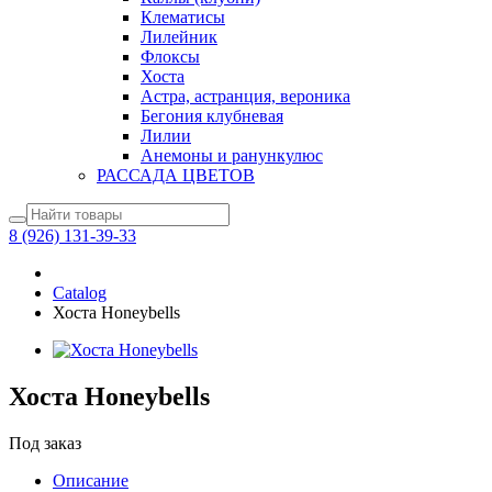
Клематисы
Лилейник
Флоксы
Хоста
Астра, астранция, вероника
Бегония клубневая
Лилии
Анемоны и ранункулюс
РАССАДА ЦВЕТОВ
8 (926) 131-39-33
Catalog
Хоста Honeybells
Хоста Honeybells
Под заказ
Описание