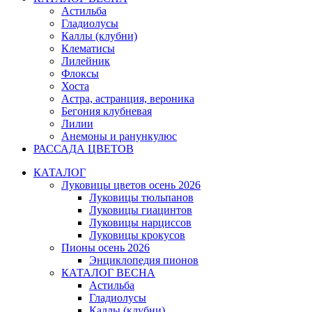
Астильба
Гладиолусы
Каллы (клубни)
Клематисы
Лилейник
Флоксы
Хоста
Астра, астранция, вероника
Бегония клубневая
Лилии
Анемоны и ранункулюс
РАССАДА ЦВЕТОВ
КАТАЛОГ
Луковицы цветов осень 2026
Луковицы тюльпанов
Луковицы гиацинтов
Луковицы нарциссов
Луковицы крокусов
Пионы осень 2026
Энциклопедия пионов
КАТАЛОГ ВЕСНА
Астильба
Гладиолусы
Каллы (клубни)