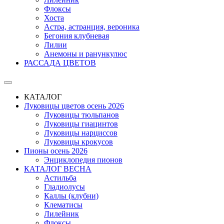
Флоксы
Хоста
Астра, астранция, вероника
Бегония клубневая
Лилии
Анемоны и ранункулюс
РАССАДА ЦВЕТОВ
КАТАЛОГ
Луковицы цветов осень 2026
Луковицы тюльпанов
Луковицы гиацинтов
Луковицы нарциссов
Луковицы крокусов
Пионы осень 2026
Энциклопедия пионов
КАТАЛОГ ВЕСНА
Астильба
Гладиолусы
Каллы (клубни)
Клематисы
Лилейник
Флоксы