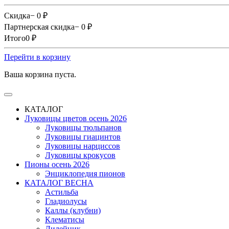
Скидка
− 0
₽
Партнерская скидка
− 0
₽
Итого
0
₽
Перейти в корзину
Ваша корзина пуста.
КАТАЛОГ
Луковицы цветов осень 2026
Луковицы тюльпанов
Луковицы гиацинтов
Луковицы нарциссов
Луковицы крокусов
Пионы осень 2026
Энциклопедия пионов
КАТАЛОГ ВЕСНА
Астильба
Гладиолусы
Каллы (клубни)
Клематисы
Лилейник