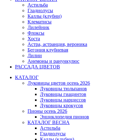
Астильба
Гладиолусы
Каллы (клубни)
Клематисы
Лилейник
Флоксы
Хоста
Астра, астранция, вероника
Бегония клубневая
Лилии
Анемоны и ранункулюс
РАССАДА ЦВЕТОВ
КАТАЛОГ
Луковицы цветов осень 2026
Луковицы тюльпанов
Луковицы гиацинтов
Луковицы нарциссов
Луковицы крокусов
Пионы осень 2026
Энциклопедия пионов
КАТАЛОГ ВЕСНА
Астильба
Гладиолусы
Каллы (клубни)