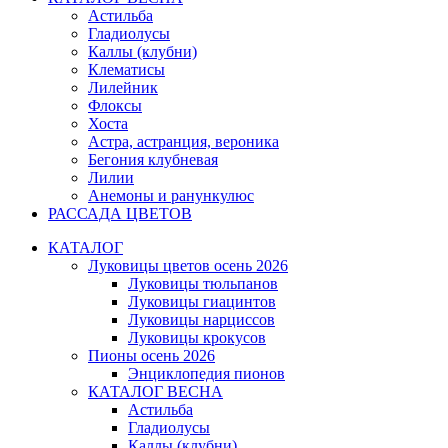
Астильба
Гладиолусы
Каллы (клубни)
Клематисы
Лилейник
Флоксы
Хоста
Астра, астранция, вероника
Бегония клубневая
Лилии
Анемоны и ранункулюс
РАССАДА ЦВЕТОВ
КАТАЛОГ
Луковицы цветов осень 2026
Луковицы тюльпанов
Луковицы гиацинтов
Луковицы нарциссов
Луковицы крокусов
Пионы осень 2026
Энциклопедия пионов
КАТАЛОГ ВЕСНА
Астильба
Гладиолусы
Каллы (клубни)