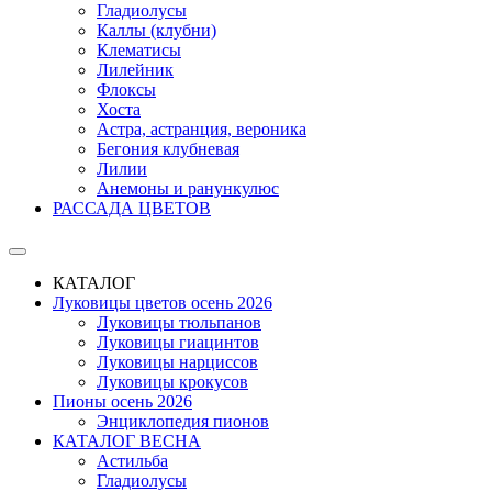
Гладиолусы
Каллы (клубни)
Клематисы
Лилейник
Флоксы
Хоста
Астра, астранция, вероника
Бегония клубневая
Лилии
Анемоны и ранункулюс
РАССАДА ЦВЕТОВ
КАТАЛОГ
Луковицы цветов осень 2026
Луковицы тюльпанов
Луковицы гиацинтов
Луковицы нарциссов
Луковицы крокусов
Пионы осень 2026
Энциклопедия пионов
КАТАЛОГ ВЕСНА
Астильба
Гладиолусы