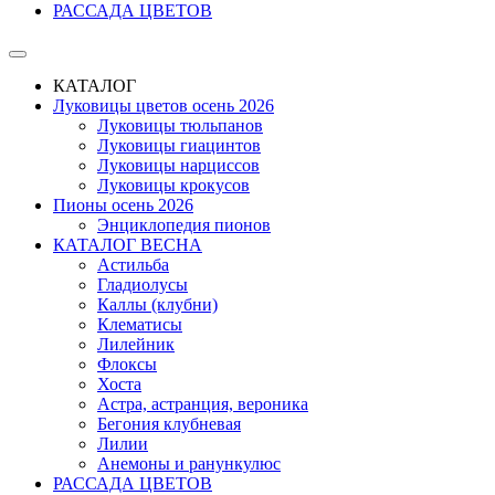
РАССАДА ЦВЕТОВ
КАТАЛОГ
Луковицы цветов осень 2026
Луковицы тюльпанов
Луковицы гиацинтов
Луковицы нарциссов
Луковицы крокусов
Пионы осень 2026
Энциклопедия пионов
КАТАЛОГ ВЕСНА
Астильба
Гладиолусы
Каллы (клубни)
Клематисы
Лилейник
Флоксы
Хоста
Астра, астранция, вероника
Бегония клубневая
Лилии
Анемоны и ранункулюс
РАССАДА ЦВЕТОВ