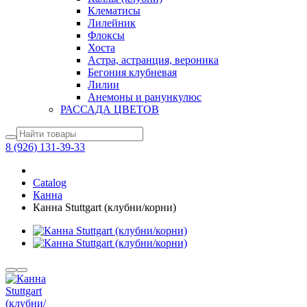
Клематисы
Лилейник
Флоксы
Хоста
Астра, астранция, вероника
Бегония клубневая
Лилии
Анемоны и ранункулюс
РАССАДА ЦВЕТОВ
8 (926) 131-39-33
Catalog
Канна
Канна Stuttgart (клубни/корни)