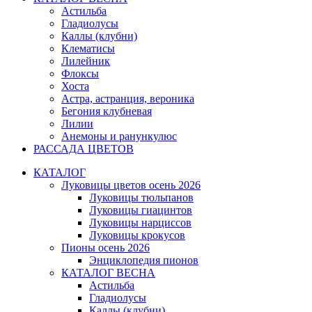
Астильба
Гладиолусы
Каллы (клубни)
Клематисы
Лилейник
Флоксы
Хоста
Астра, астранция, вероника
Бегония клубневая
Лилии
Анемоны и ранункулюс
РАССАДА ЦВЕТОВ
КАТАЛОГ
Луковицы цветов осень 2026
Луковицы тюльпанов
Луковицы гиацинтов
Луковицы нарциссов
Луковицы крокусов
Пионы осень 2026
Энциклопедия пионов
КАТАЛОГ ВЕСНА
Астильба
Гладиолусы
Каллы (клубни)