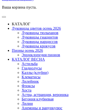
Ваша корзина пуста.
КАТАЛОГ
Луковицы цветов осень 2026
Луковицы тюльпанов
Луковицы гиацинтов
Луковицы нарциссов
Луковицы крокусов
Пионы осень 2026
Энциклопедия пионов
КАТАЛОГ ВЕСНА
Астильба
Гладиолусы
Каллы (клубни)
Клематисы
Лилейник
Флоксы
Хоста
Астра, астранция, вероника
Бегония клубневая
Лилии
Анемоны и ранункулюс