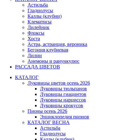
Астильба
Гладиолусы
Каллы (клубни)
Клематисы
Лилейник
Флоксы
Хоста
Астра, астранция, вероника
Бегония клубневая
Лилии
Анемоны и ранункулюс
РАССАДА ЦВЕТОВ
КАТАЛОГ
Луковицы цветов осень 2026
Луковицы тюльпанов
Луковицы гиацинтов
Луковицы нарциссов
Луковицы крокусов
Пионы осень 2026
Энциклопедия пионов
КАТАЛОГ ВЕСНА
Астильба
Гладиолусы
Каллы (клубни)