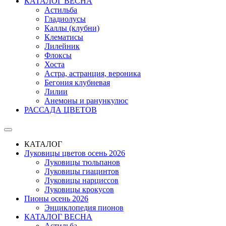
КАТАЛОГ ВЕСНА
Астильба
Гладиолусы
Каллы (клубни)
Клематисы
Лилейник
Флоксы
Хоста
Астра, астранция, вероника
Бегония клубневая
Лилии
Анемоны и ранункулюс
РАССАДА ЦВЕТОВ
КАТАЛОГ
Луковицы цветов осень 2026
Луковицы тюльпанов
Луковицы гиацинтов
Луковицы нарциссов
Луковицы крокусов
Пионы осень 2026
Энциклопедия пионов
КАТАЛОГ ВЕСНА
Астильба