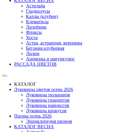
КАТАЛОГ ВЕСНА
Астильба
Гладиолусы
Каллы (клубни)
Клематисы
Лилейник
Флоксы
Хоста
Астра, астранция, вероника
Бегония клубневая
Лилии
Анемоны и ранункулюс
РАССАДА ЦВЕТОВ
КАТАЛОГ
Луковицы цветов осень 2026
Луковицы тюльпанов
Луковицы гиацинтов
Луковицы нарциссов
Луковицы крокусов
Пионы осень 2026
Энциклопедия пионов
КАТАЛОГ ВЕСНА
Астильба