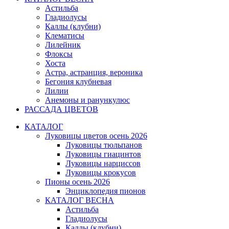
Астильба
Гладиолусы
Каллы (клубни)
Клематисы
Лилейник
Флоксы
Хоста
Астра, астранция, вероника
Бегония клубневая
Лилии
Анемоны и ранункулюс
РАССАДА ЦВЕТОВ
КАТАЛОГ
Луковицы цветов осень 2026
Луковицы тюльпанов
Луковицы гиацинтов
Луковицы нарциссов
Луковицы крокусов
Пионы осень 2026
Энциклопедия пионов
КАТАЛОГ ВЕСНА
Астильба
Гладиолусы
Каллы (клубни)