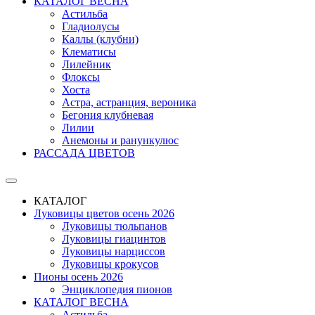
КАТАЛОГ ВЕСНА
Астильба
Гладиолусы
Каллы (клубни)
Клематисы
Лилейник
Флоксы
Хоста
Астра, астранция, вероника
Бегония клубневая
Лилии
Анемоны и ранункулюс
РАССАДА ЦВЕТОВ
КАТАЛОГ
Луковицы цветов осень 2026
Луковицы тюльпанов
Луковицы гиацинтов
Луковицы нарциссов
Луковицы крокусов
Пионы осень 2026
Энциклопедия пионов
КАТАЛОГ ВЕСНА
Астильба