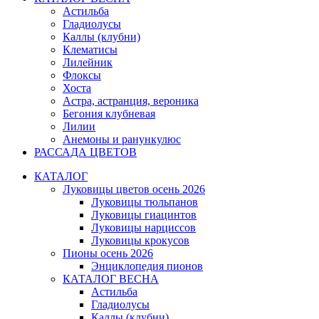
Астильба
Гладиолусы
Каллы (клубни)
Клематисы
Лилейник
Флоксы
Хоста
Астра, астранция, вероника
Бегония клубневая
Лилии
Анемоны и ранункулюс
РАССАДА ЦВЕТОВ
КАТАЛОГ
Луковицы цветов осень 2026
Луковицы тюльпанов
Луковицы гиацинтов
Луковицы нарциссов
Луковицы крокусов
Пионы осень 2026
Энциклопедия пионов
КАТАЛОГ ВЕСНА
Астильба
Гладиолусы
Каллы (клубни)