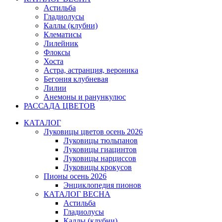
Астильба
Гладиолусы
Каллы (клубни)
Клематисы
Лилейник
Флоксы
Хоста
Астра, астранция, вероника
Бегония клубневая
Лилии
Анемоны и ранункулюс
РАССАДА ЦВЕТОВ
КАТАЛОГ
Луковицы цветов осень 2026
Луковицы тюльпанов
Луковицы гиацинтов
Луковицы нарциссов
Луковицы крокусов
Пионы осень 2026
Энциклопедия пионов
КАТАЛОГ ВЕСНА
Астильба
Гладиолусы
Каллы (клубни)