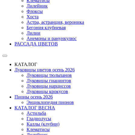
Клематисы
Лилейник
Флоксы
Хоста
Астра, астранция, вероника
Бегония клубневая
Лилии
Анемоны и ранункулюс
РАССАДА ЦВЕТОВ
КАТАЛОГ
Луковицы цветов осень 2026
Луковицы тюльпанов
Луковицы гиацинтов
Луковицы нарциссов
Луковицы крокусов
Пионы осень 2026
Энциклопедия пионов
КАТАЛОГ ВЕСНА
Астильба
Гладиолусы
Каллы (клубни)
Клематисы
Лилейник