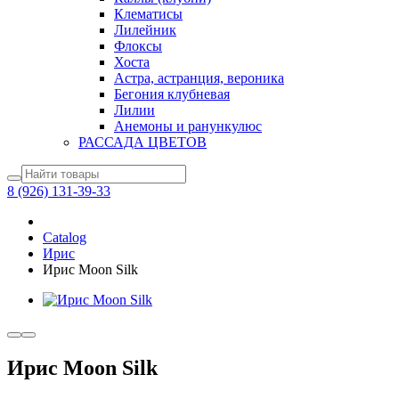
Клематисы
Лилейник
Флоксы
Хоста
Астра, астранция, вероника
Бегония клубневая
Лилии
Анемоны и ранункулюс
РАССАДА ЦВЕТОВ
8 (926) 131-39-33
Catalog
Ирис
Ирис Moon Silk
Ирис Moon Silk