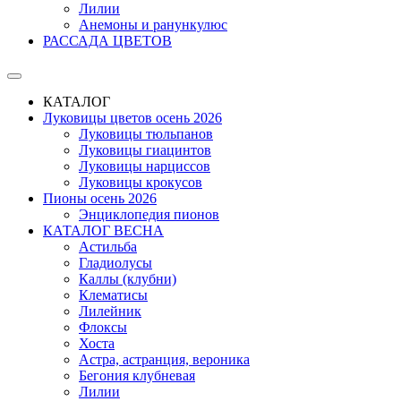
Лилии
Анемоны и ранункулюс
РАССАДА ЦВЕТОВ
КАТАЛОГ
Луковицы цветов осень 2026
Луковицы тюльпанов
Луковицы гиацинтов
Луковицы нарциссов
Луковицы крокусов
Пионы осень 2026
Энциклопедия пионов
КАТАЛОГ ВЕСНА
Астильба
Гладиолусы
Каллы (клубни)
Клематисы
Лилейник
Флоксы
Хоста
Астра, астранция, вероника
Бегония клубневая
Лилии