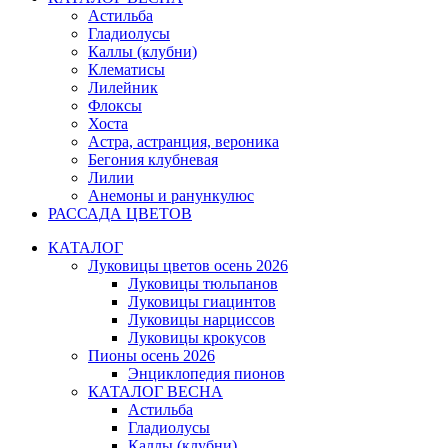
Астильба
Гладиолусы
Каллы (клубни)
Клематисы
Лилейник
Флоксы
Хоста
Астра, астранция, вероника
Бегония клубневая
Лилии
Анемоны и ранункулюс
РАССАДА ЦВЕТОВ
КАТАЛОГ
Луковицы цветов осень 2026
Луковицы тюльпанов
Луковицы гиацинтов
Луковицы нарциссов
Луковицы крокусов
Пионы осень 2026
Энциклопедия пионов
КАТАЛОГ ВЕСНА
Астильба
Гладиолусы
Каллы (клубни)