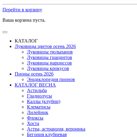
Перейти в корзину
Ваша корзина пуста.
КАТАЛОГ
Луковицы цветов осень 2026
Луковицы тюльпанов
Луковицы гиацинтов
Луковицы нарциссов
Луковицы крокусов
Пионы осень 2026
Энциклопедия пионов
КАТАЛОГ ВЕСНА
Астильба
Гладиолусы
Каллы (клубни)
Клематисы
Лилейник
Флоксы
Хоста
Астра, астранция, вероника
Бегония клубневая