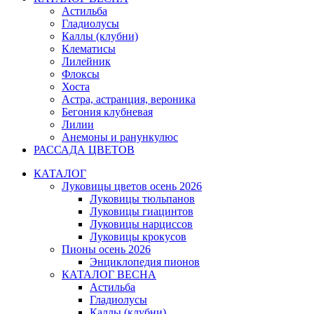
Астильба
Гладиолусы
Каллы (клубни)
Клематисы
Лилейник
Флоксы
Хоста
Астра, астранция, вероника
Бегония клубневая
Лилии
Анемоны и ранункулюс
РАССАДА ЦВЕТОВ
КАТАЛОГ
Луковицы цветов осень 2026
Луковицы тюльпанов
Луковицы гиацинтов
Луковицы нарциссов
Луковицы крокусов
Пионы осень 2026
Энциклопедия пионов
КАТАЛОГ ВЕСНА
Астильба
Гладиолусы
Каллы (клубни)