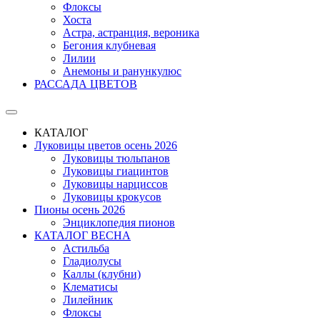
Флоксы
Хоста
Астра, астранция, вероника
Бегония клубневая
Лилии
Анемоны и ранункулюс
РАССАДА ЦВЕТОВ
КАТАЛОГ
Луковицы цветов осень 2026
Луковицы тюльпанов
Луковицы гиацинтов
Луковицы нарциссов
Луковицы крокусов
Пионы осень 2026
Энциклопедия пионов
КАТАЛОГ ВЕСНА
Астильба
Гладиолусы
Каллы (клубни)
Клематисы
Лилейник
Флоксы