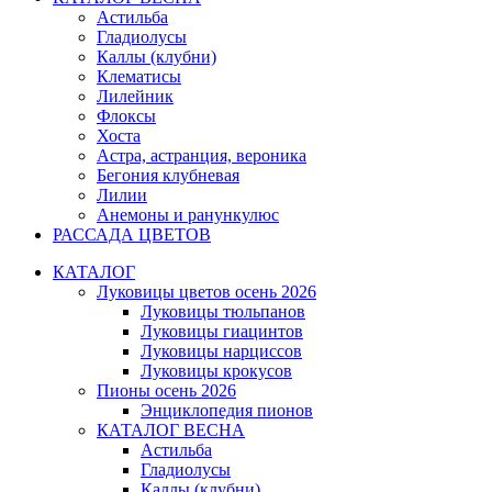
Астильба
Гладиолусы
Каллы (клубни)
Клематисы
Лилейник
Флоксы
Хоста
Астра, астранция, вероника
Бегония клубневая
Лилии
Анемоны и ранункулюс
РАССАДА ЦВЕТОВ
КАТАЛОГ
Луковицы цветов осень 2026
Луковицы тюльпанов
Луковицы гиацинтов
Луковицы нарциссов
Луковицы крокусов
Пионы осень 2026
Энциклопедия пионов
КАТАЛОГ ВЕСНА
Астильба
Гладиолусы
Каллы (клубни)