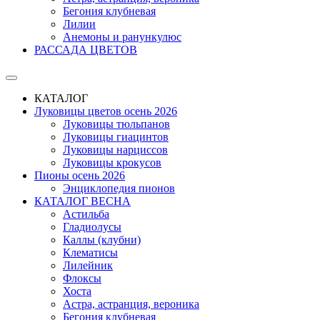
Бегония клубневая
Лилии
Анемоны и ранункулюс
РАССАДА ЦВЕТОВ
КАТАЛОГ
Луковицы цветов осень 2026
Луковицы тюльпанов
Луковицы гиацинтов
Луковицы нарциссов
Луковицы крокусов
Пионы осень 2026
Энциклопедия пионов
КАТАЛОГ ВЕСНА
Астильба
Гладиолусы
Каллы (клубни)
Клематисы
Лилейник
Флоксы
Хоста
Астра, астранция, вероника
Бегония клубневая