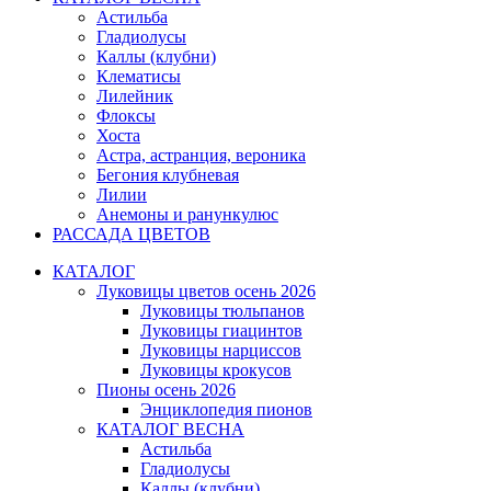
Астильба
Гладиолусы
Каллы (клубни)
Клематисы
Лилейник
Флоксы
Хоста
Астра, астранция, вероника
Бегония клубневая
Лилии
Анемоны и ранункулюс
РАССАДА ЦВЕТОВ
КАТАЛОГ
Луковицы цветов осень 2026
Луковицы тюльпанов
Луковицы гиацинтов
Луковицы нарциссов
Луковицы крокусов
Пионы осень 2026
Энциклопедия пионов
КАТАЛОГ ВЕСНА
Астильба
Гладиолусы
Каллы (клубни)