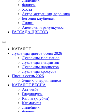
Лилейник
Флоксы
Хоста
Астра, астранция, вероника
Бегония клубневая
Лилии
Анемоны и ранункулюс
РАССАДА ЦВЕТОВ
КАТАЛОГ
Луковицы цветов осень 2026
Луковицы тюльпанов
Луковицы гиацинтов
Луковицы нарциссов
Луковицы крокусов
Пионы осень 2026
Энциклопедия пионов
КАТАЛОГ ВЕСНА
Астильба
Гладиолусы
Каллы (клубни)
Клематисы
Лилейник
Флоксы