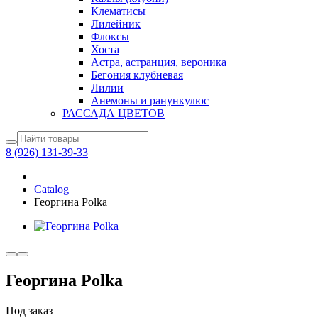
Клематисы
Лилейник
Флоксы
Хоста
Астра, астранция, вероника
Бегония клубневая
Лилии
Анемоны и ранункулюс
РАССАДА ЦВЕТОВ
8 (926) 131-39-33
Catalog
Георгина Polka
Георгина Polka
Под заказ