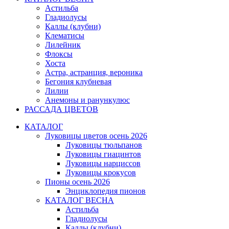
Астильба
Гладиолусы
Каллы (клубни)
Клематисы
Лилейник
Флоксы
Хоста
Астра, астранция, вероника
Бегония клубневая
Лилии
Анемоны и ранункулюс
РАССАДА ЦВЕТОВ
КАТАЛОГ
Луковицы цветов осень 2026
Луковицы тюльпанов
Луковицы гиацинтов
Луковицы нарциссов
Луковицы крокусов
Пионы осень 2026
Энциклопедия пионов
КАТАЛОГ ВЕСНА
Астильба
Гладиолусы
Каллы (клубни)