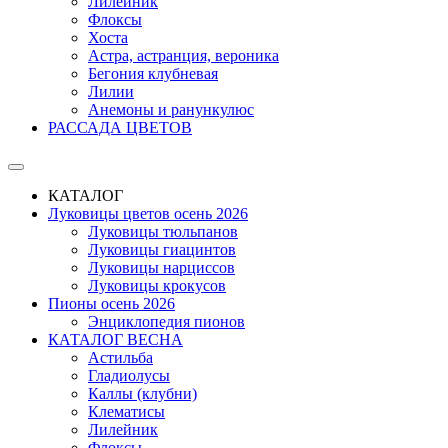
Лилейник
Флоксы
Хоста
Астра, астранция, вероника
Бегония клубневая
Лилии
Анемоны и ранункулюс
РАССАДА ЦВЕТОВ
КАТАЛОГ
Луковицы цветов осень 2026
Луковицы тюльпанов
Луковицы гиацинтов
Луковицы нарциссов
Луковицы крокусов
Пионы осень 2026
Энциклопедия пионов
КАТАЛОГ ВЕСНА
Астильба
Гладиолусы
Каллы (клубни)
Клематисы
Лилейник
Флоксы