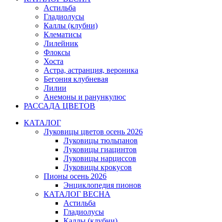
Астильба
Гладиолусы
Каллы (клубни)
Клематисы
Лилейник
Флоксы
Хоста
Астра, астранция, вероника
Бегония клубневая
Лилии
Анемоны и ранункулюс
РАССАДА ЦВЕТОВ
КАТАЛОГ
Луковицы цветов осень 2026
Луковицы тюльпанов
Луковицы гиацинтов
Луковицы нарциссов
Луковицы крокусов
Пионы осень 2026
Энциклопедия пионов
КАТАЛОГ ВЕСНА
Астильба
Гладиолусы
Каллы (клубни)