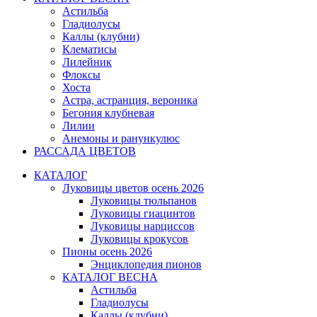
Астильба
Гладиолусы
Каллы (клубни)
Клематисы
Лилейник
Флоксы
Хоста
Астра, астранция, вероника
Бегония клубневая
Лилии
Анемоны и ранункулюс
РАССАДА ЦВЕТОВ
КАТАЛОГ
Луковицы цветов осень 2026
Луковицы тюльпанов
Луковицы гиацинтов
Луковицы нарциссов
Луковицы крокусов
Пионы осень 2026
Энциклопедия пионов
КАТАЛОГ ВЕСНА
Астильба
Гладиолусы
Каллы (клубни)