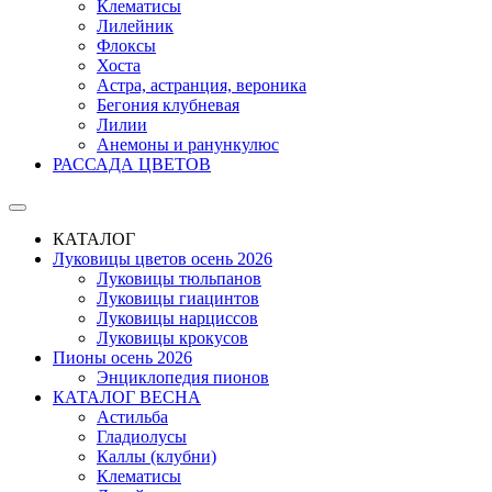
Клематисы
Лилейник
Флоксы
Хоста
Астра, астранция, вероника
Бегония клубневая
Лилии
Анемоны и ранункулюс
РАССАДА ЦВЕТОВ
КАТАЛОГ
Луковицы цветов осень 2026
Луковицы тюльпанов
Луковицы гиацинтов
Луковицы нарциссов
Луковицы крокусов
Пионы осень 2026
Энциклопедия пионов
КАТАЛОГ ВЕСНА
Астильба
Гладиолусы
Каллы (клубни)
Клематисы