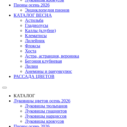
Пионы осень 2026
Энциклопедия пионов
КАТАЛОГ ВЕСНА
Астильба
Гладиолусы
Каллы (клубни)
Клематисы
Лилейник
Флоксы
Хоста
Астра, астранция, вероника
Бегония клубневая
Лилии
Анемоны и ранункулюс
РАССАДА ЦВЕТОВ
КАТАЛОГ
Луковицы цветов осень 2026
Луковицы тюльпанов
Луковицы гиацинтов
Луковицы нарциссов
Луковицы крокусов
Пионы осень 2026