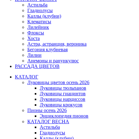
Астильба
Гладиолусы
Каллы (клубни)
Клематисы
Лилейник
Флоксы
Хоста
Астра, астранция, вероника
Бегония клубневая
Лилии
Анемоны и ранункулюс
РАССАДА ЦВЕТОВ
КАТАЛОГ
Луковицы цветов осень 2026
Луковицы тюльпанов
Луковицы гиацинтов
Луковицы нарциссов
Луковицы крокусов
Пионы осень 2026
Энциклопедия пионов
КАТАЛОГ ВЕСНА
Астильба
Гладиолусы
Каллы (клубни)