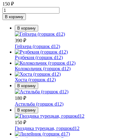
150
₽
В корзину
В корзину
390
₽
Гейхера (горшок d12)
Рудбекия (горшок d12)
Колокольчик (горшок d12)
Хоста (горшок d12)
В корзину
180
₽
Астильба (горшок d12)
В корзину
150
₽
Гвоздика турецкая, горшокd12