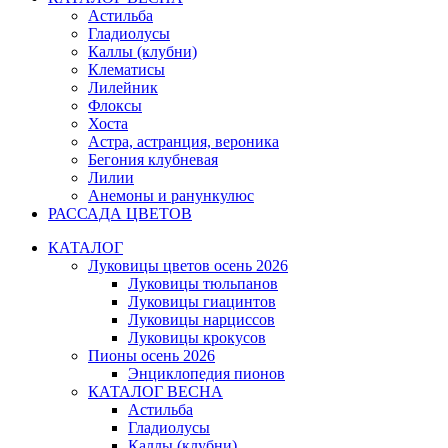
Астильба
Гладиолусы
Каллы (клубни)
Клематисы
Лилейник
Флоксы
Хоста
Астра, астранция, вероника
Бегония клубневая
Лилии
Анемоны и ранункулюс
РАССАДА ЦВЕТОВ
КАТАЛОГ
Луковицы цветов осень 2026
Луковицы тюльпанов
Луковицы гиацинтов
Луковицы нарциссов
Луковицы крокусов
Пионы осень 2026
Энциклопедия пионов
КАТАЛОГ ВЕСНА
Астильба
Гладиолусы
Каллы (клубни)