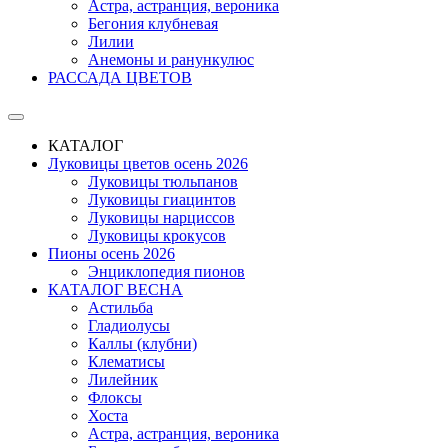
Астра, астранция, вероника
Бегония клубневая
Лилии
Анемоны и ранункулюс
РАССАДА ЦВЕТОВ
КАТАЛОГ
Луковицы цветов осень 2026
Луковицы тюльпанов
Луковицы гиацинтов
Луковицы нарциссов
Луковицы крокусов
Пионы осень 2026
Энциклопедия пионов
КАТАЛОГ ВЕСНА
Астильба
Гладиолусы
Каллы (клубни)
Клематисы
Лилейник
Флоксы
Хоста
Астра, астранция, вероника