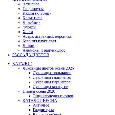
Астильба
Гладиолусы
Каллы (клубни)
Клематисы
Лилейник
Флоксы
Хоста
Астра, астранция, вероника
Бегония клубневая
Лилии
Анемоны и ранункулюс
РАССАДА ЦВЕТОВ
КАТАЛОГ
Луковицы цветов осень 2026
Луковицы тюльпанов
Луковицы гиацинтов
Луковицы нарциссов
Луковицы крокусов
Пионы осень 2026
Энциклопедия пионов
КАТАЛОГ ВЕСНА
Астильба
Гладиолусы
Каллы (клубни)