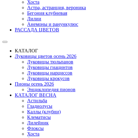
Хоста
Астра, астранция, вероника
Бегония клубневая
Лилии
Анемоны и ранункулюс
РАССАДА ЦВЕТОВ
КАТАЛОГ
Луковицы цветов осень 2026
Луковицы тюльпанов
Луковицы гиацинтов
Луковицы нарциссов
Луковицы крокусов
Пионы осень 2026
Энциклопедия пионов
КАТАЛОГ ВЕСНА
Астильба
Гладиолусы
Каллы (клубни)
Клематисы
Лилейник
Флоксы
Хоста