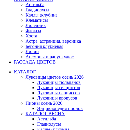
Астильба
Гладиолусы
Каллы (клубни)
Клематисы
Лилейник
Флоксы
Хоста
Астра, астранция, вероника
Бегония клубневая
Лилии
Анемоны и ранункулюс
РАССАДА ЦВЕТОВ
КАТАЛОГ
Луковицы цветов осень 2026
Луковицы тюльпанов
Луковицы гиацинтов
Луковицы нарциссов
Луковицы крокусов
Пионы осень 2026
Энциклопедия пионов
КАТАЛОГ ВЕСНА
Астильба
Гладиолусы
Каллы (клубни)