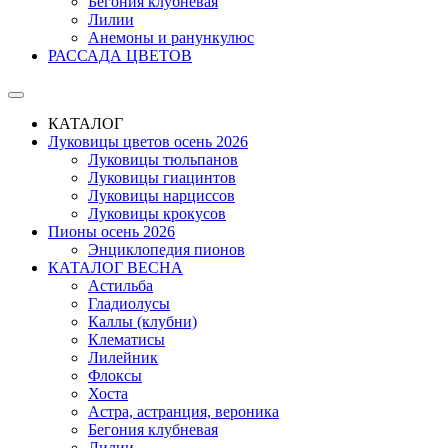
Бегония клубневая
Лилии
Анемоны и ранункулюс
РАССАДА ЦВЕТОВ
КАТАЛОГ
Луковицы цветов осень 2026
Луковицы тюльпанов
Луковицы гиацинтов
Луковицы нарциссов
Луковицы крокусов
Пионы осень 2026
Энциклопедия пионов
КАТАЛОГ ВЕСНА
Астильба
Гладиолусы
Каллы (клубни)
Клематисы
Лилейник
Флоксы
Хоста
Астра, астранция, вероника
Бегония клубневая
Лилии